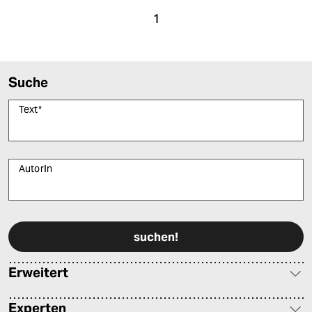
1
Suche
Text
*
AutorIn
Bitte füllen Sie alle Pflichtfelder (*) aus, um fortfahren zu können.
Erweitert
Experten