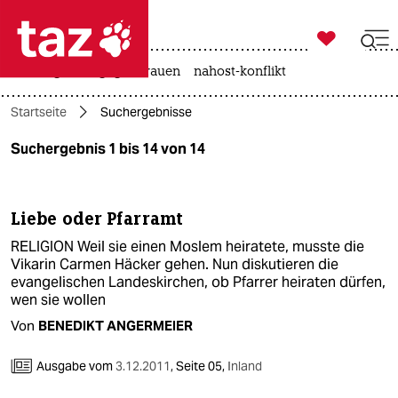

taz zahl ich
hitze
gewalt gegen frauen
nahost-konflikt

taz zahl ich
Startseite
Suchergebnisse
taz zahl ich
Suchergebnis 1 bis 14 von 14
themen
politik
Liebe oder Pfarramt
öko
RELIGION Weil sie einen Moslem heiratete, musste die
Vikarin Carmen Häcker gehen. Nun diskutieren die
gesellschaft
evangelischen Landeskirchen, ob Pfarrer heiraten dürfen,
wen sie wollen
kultur
Von
BENEDIKT ANGERMEIER
sport
Ausgabe vom
3.12.2011
,
Seite 05,
Inland