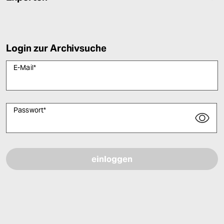
Login zur Archivsuche
E-Mail
*
Passwort
*
Bitte füllen Sie alle Pflichtfelder (*) aus, um fortfahren zu können.