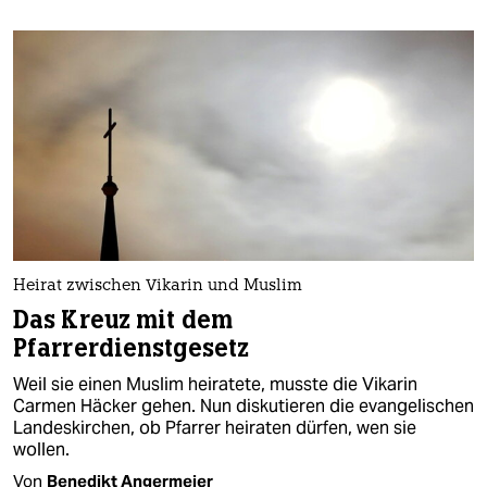
berlin
nord
wahrheit
verlag
verlag
veranstaltungen
shop
Heirat zwischen Vikarin und Muslim
Das Kreuz mit dem
fragen & hilfe
Pfarrerdienstgesetz
unterstützen
Weil sie einen Muslim heiratete, musste die Vikarin
Carmen Häcker gehen. Nun diskutieren die evangelischen
abo
Landeskirchen, ob Pfarrer heiraten dürfen, wen sie
wollen.
genossenschaft
Von
Benedikt Angermeier