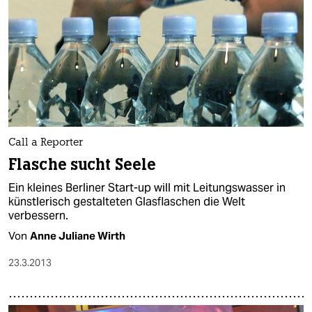
berlin
nord
wahrheit
verlag
verlag
Call a Reporter
veranstaltungen
Flasche sucht Seele
shop
Ein kleines Berliner Start-up will mit Leitungswasser in
künstlerisch gestalteten Glasflaschen die Welt
fragen & hilfe
verbessern.
unterstützen
Von
Anne Juliane Wirth
abo
23.3.2013
genossenschaft