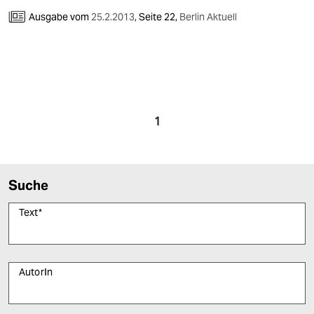
Ausgabe vom
25.2.2013
,
Seite 22,
Berlin Aktuell
1
Suche
Text
*
AutorIn
Bitte füllen Sie alle Pflichtfelder (*) aus, um fortfahren zu können.