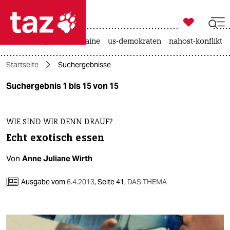

taz zahl ich
hitze
krieg in der ukraine
us-demokraten
nahost-konflikt

taz zahl ich
Startseite
Suchergebnisse
taz zahl ich
Suchergebnis 1 bis 15 von 15
themen
politik
WIE SIND WIR DENN DRAUF?
Echt exotisch essen
öko
Von
Anne Juliane Wirth
gesellschaft
Ausgabe vom
6.4.2013
,
Seite 41,
DAS THEMA
kultur
sport