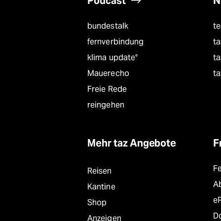
Podcast
N
bundestalk
t
fernverbindung
ta
klima update°
ta
Mauerecho
ta
Freie Rede
reingehen
Mehr taz Angebote
F
F
Reisen
A
Kantine
e
Shop
D
Anzeigen