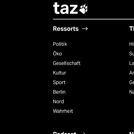
taz

Ressorts
T
Politik
Hi
Öko
S
Gesellschaft
L
Kultur
A
Sport
G
Berlin
Na
Nord
Wahrheit