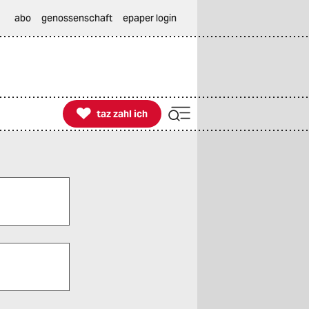
abo
genossenschaft
epaper login

taz zahl ich
taz zahl ich