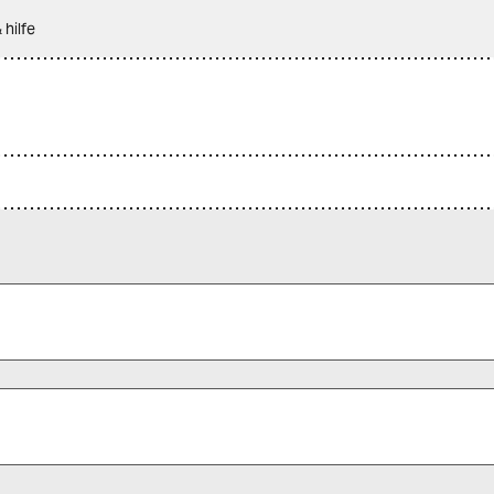
 hilfe
 alle Pflichtfelder (*) aus, um fortfahren zu können.