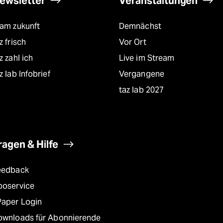
ewsletter
Veranstaltungen
eam zukunft
Demnächst
z frisch
Vor Ort
z zahl ich
Live im Stream
z lab Infobrief
Vergangene
taz lab 2027
ragen & Hilfe
eedback
boservice
Paper Login
ownloads für Abonnierende