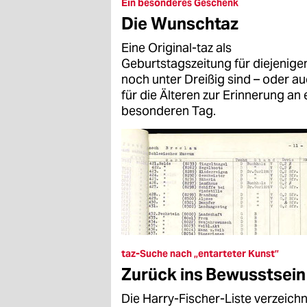
epaper login
Ein besonderes Geschenk
Die Wunschtaz
Eine Original-taz als
Geburtstagszeitung für diejenigen
noch unter Dreißig sind – oder a
für die Älteren zur Erinnerung an 
besonderen Tag.
taz-Suche nach „entarteter Kunst”
Zurück ins Bewusstsein
Die Harry-Fischer-Liste verzeich