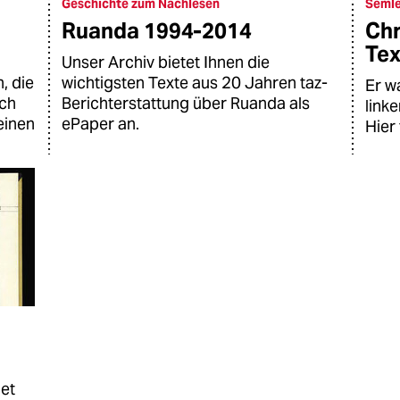
Geschichte zum Nachlesen
Semle
Ruanda 1994-2014
Chr
Tex
Unser Archiv bietet Ihnen die
, die
wichtigsten Texte aus 20 Jahren taz-
Er w
uch
Berichterstattung über Ruanda als
link
einen
ePaper an.
Hier 
net