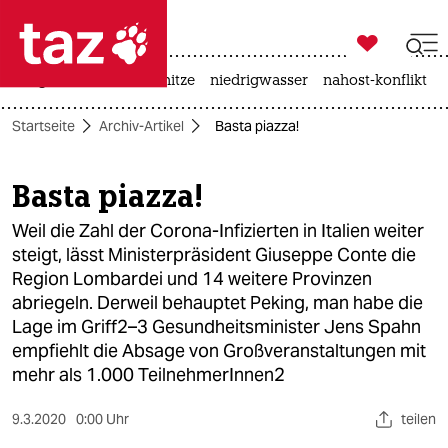

taz zahl ich
krieg in der ukraine
hitze
niedrigwasser
nahost-konflikt

taz zahl ich
Startseite
Archiv-Artikel
Basta piazza!
taz zahl ich
themen
Basta piazza!
politik
Weil die Zahl der Corona-Infizierten in Italien weiter
steigt, lässt Ministerpräsident Giuseppe Conte die
öko
Region Lombardei und 14 weitere Provinzen
abriegeln. Derweil behauptet Peking, man habe die
gesellschaft
Lage im Griff2–3 Gesundheitsminister Jens Spahn
empfiehlt die Absage von Großveranstaltungen mit
kultur
mehr als 1.000 TeilnehmerInnen2
sport
9.3.2020
0:00 Uhr
teilen