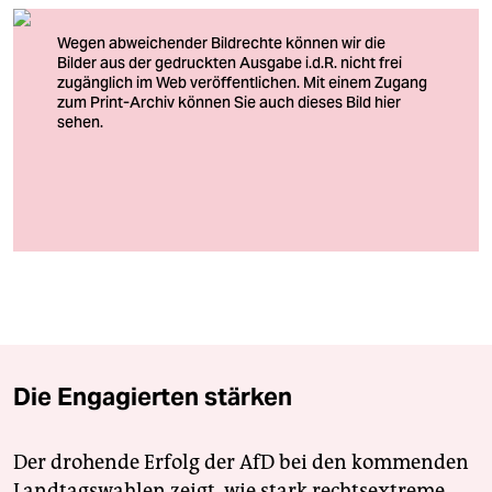
berlin
nord
wahrheit
verlag
verlag
Wo sind die denn alle? Leere Cafés am Markusplatz in Venedig
veranstaltungen
Foto: Manuel Silvestri/reuters
shop
fragen & hilfe
unterstützen
Die Engagierten stärken
abo
genossenschaft
Der drohende Erfolg der AfD bei den kommenden
Landtagswahlen zeigt, wie stark rechtsextreme