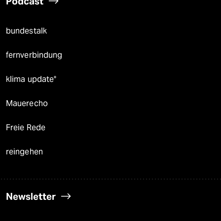
Podcast
bundestalk
fernverbindung
klima update°
Mauerecho
Freie Rede
reingehen
Newsletter