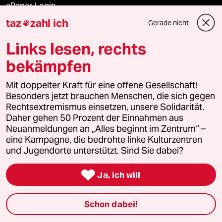
ePaper Login
taz
zahl ich
Gerade nicht

Downloads für Abonnierende
Links lesen, rechts
bekämpfen
© 2026 taz Verlags und Vertriebs GmbH
Mit doppelter Kraft für eine offene Gesellschaft!
Alle Rechte vorbehalten. Bei rechtlichen Fragen oder für Genehmigungen
wenden Sie sich bitte an
lizenzen@taz.de
Besonders jetzt brauchen Menschen, die sich gegen
Rechtsextremismus einsetzen, unsere Solidarität.
Daher gehen 50 Prozent der Einnahmen aus
Feedback
Redaktionsstatut
Kommune-Richtlinien
KI-
Neuanmeldungen an „Alles beginnt im Zentrum“ –
eine Kampagne, die bedrohte linke Kulturzentren
Leitlinie
Informant
Datenschutz
Impressum
AGB
und Jugendorte unterstützt. Sind Sie dabei?
Seitenwende
Einwilligungen widerrufen (Ads)

Ja, ich will
Schon dabei!