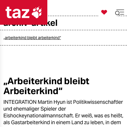

taz zahl ich
archiv-artikel

taz zahl ich
taz zahl ich
„arbeiterkind bleibt arbeiterkind“
themen
politik
öko
„Arbeiterkind bleibt
Arbeiterkind“
gesellschaft
INTEGRATION Martin Hyun ist Politikwissenschaftler
kultur
und ehemaliger Spieler der
sport
Eishockeynationalmannschaft. Er weiß, was es heißt,
als Gastarbeiterkind in einem Land zu leben, in dem