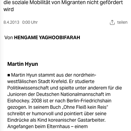
berlin
die soziale Mobilität von Migranten nicht gefördert
wird
nord
8.4.2013
0:00 Uhr
teilen
wahrheit
Von
HENGAME YAGHOOBIFARAH
verlag
verlag
veranstaltungen
Martin Hyun
shop
■ Martin Hyun stammt aus der nordrhein-
westfälischen Stadt Krefeld. Er studierte
fragen & hilfe
Politikwissenschaft und spielte unter anderem für die
Junioren der Deutschen Nationalmannschaft im
unterstützen
Eishockey. 2008 ist er nach Berlin-Friedrichshain
gezogen. In seinem Buch „Ohne Fleiß kein Reis“
abo
schreibt er humorvoll und pointiert über seine
Eindrücke als Kind koreanischer Gastarbeiter.
genossenschaft
Angefangen beim Elternhaus – einem