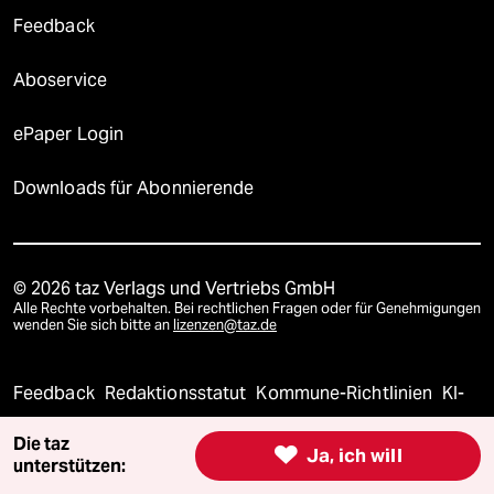
Feedback
Aboservice
ePaper Login
Downloads für Abonnierende
© 2026 taz Verlags und Vertriebs GmbH
Alle Rechte vorbehalten. Bei rechtlichen Fragen oder für Genehmigungen
wenden Sie sich bitte an
lizenzen@taz.de
Feedback
Redaktionsstatut
Kommune-Richtlinien
KI-
Die taz
Leitlinie
Informant
Datenschutz
Impressum
AGB

Ja, ich will
unterstützen: