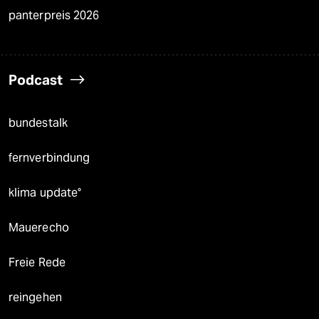
panterpreis 2026
Podcast
bundestalk
fernverbindung
klima update°
Mauerecho
Freie Rede
reingehen