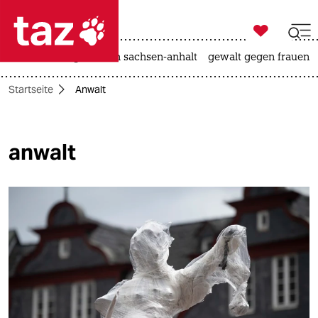

taz zahl ich
hitze
landtagswahl in sachsen-anhalt
gewalt gegen frauen

taz zahl ich
Startseite
Anwalt
taz zahl ich
themen
anwalt
politik
öko
gesellschaft
kultur
sport