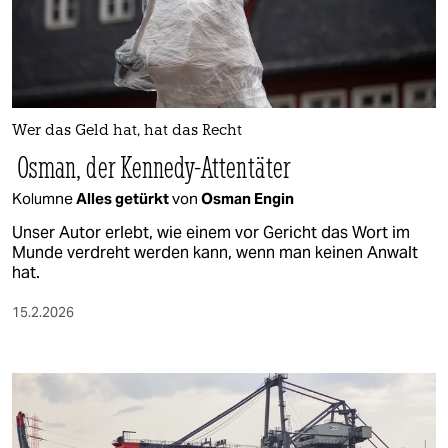
berlin
nord
wahrheit
verlag
Wer das Geld hat, hat das Recht
Osman, der Kennedy-Attentäter
verlag
Kolumne
Alles getürkt
von
Osman Engin
veranstaltungen
Unser Autor erlebt, wie einem vor Gericht das Wort im
Munde verdreht werden kann, wenn man keinen Anwalt
shop
hat.
fragen & hilfe
15.2.2026
unterstützen
abo
genossenschaft