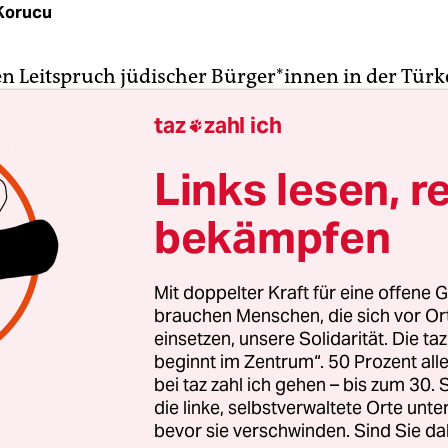
Korucu
en Leitspruch jüdischer Bürger*innen in der Türke
s nicht in die Regierungsgeschäfte ein.“ Dieser 
taz
zahl ich

dino, der Sprache der sephardischen Juden, besch
 der jüdischen Bürger*innen zur türkischen Regi
Links lesen, r
erheiten auf der Welt halten auch die Jüdinnen u
bekämpfen
lieber Abstand zur Obrigkeit, weil sie nicht anec
gen Alltag gefährden wollen. Also halten sie sich
Mit doppelter Kraft für eine offene G
brauchen Menschen, die sich vor O
te Gründe: Immer wieder geraten die Jüdinnen u
einsetzen, unsere Solidarität. Die ta
beginnt im Zentrum“. 50 Prozent a
heibe antisemitischer Angriffe. Zum Beispiel 201
bei taz zahl ich gehen – bis zum 30
ischen Behörden damit begonnen hatten, muslimi
die linke, selbstverwaltete Orte unte
or dem Eingang der Al-Aksa-Moschee, einer der h
bevor sie verschwinden. Sind Sie da