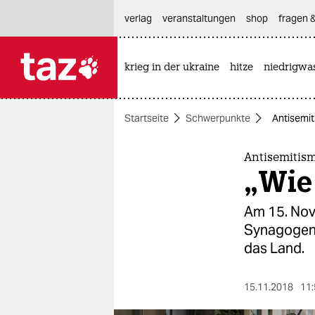
hautnavigation anspringen
hauptinhalt anspringen
footer anspringen
verlag
veranstaltungen
shop
fragen &
krieg in der ukraine
hitze
niedrigwa

taz zahl ich
taz zahl ich
Startseite
Schwerpunkte
Antisemit
themen
politik
Antisemitism
„Wie 
öko
Am 15. Nov
gesellschaft
Synagogen 
das Land.
kultur
sport
15.11.2018
11: