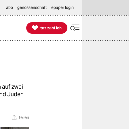
abo
genossenschaft
epaper login

taz zahl ich
taz zahl ich
 auf zwei
und Juden
teilen