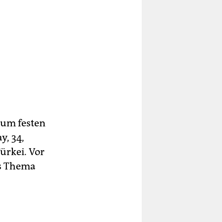
zum festen
y, 34,
ürkei. Vor
as Thema