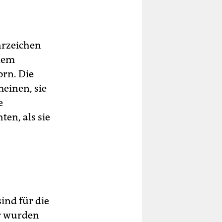
hrzeichen
 dem
orn. Die
meinen, sie
e
en, als sie
ind für die
r wurden