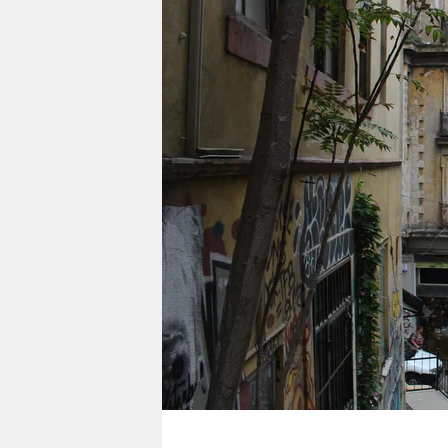
berlin
nord
wahrheit
verlag
verlag
veranstaltungen
shop
fragen & hilfe
unterstützen
abo
genossenschaft