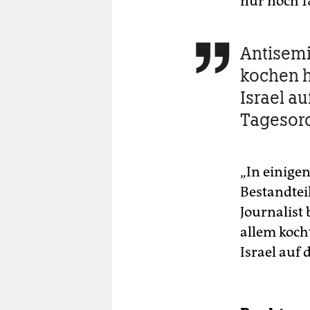
nur noch 1
Antisemi

kochen 
Israel au
Tagesor
„In einige
Bestandtei
Journalist 
allem koch
Israel auf 