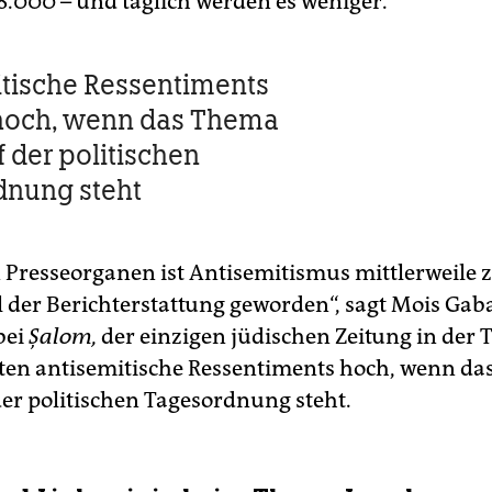
8.000 – und täglich werden es weniger.
tische Ressentiments
hoch, wenn das Thema
f der politischen
dnung steht
n Presseorganen ist Antisemitismus mittlerweile 
l der Berichterstattung geworden“, sagt Mois Gaba
bei
Ş
alom,
der einzigen jüdischen Zeitung in der T
ten antisemitische Ressentiments hoch, wenn d
der politischen Tagesordnung steht.