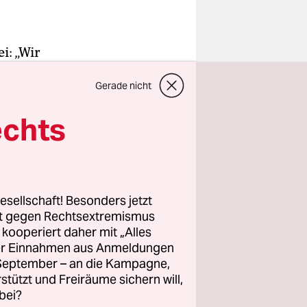
i: „Wir
bekannte
Gerade nicht
reibt das
erung. Wie
echts
nd Juden in
ken und
 heraus aus
esellschaft! Besonders jetzt
rt gegen Rechtsextremismus
nd Juden
z kooperiert daher mit „Alles
ller Einnahmen aus Anmeldungen
7: Nachdem
. September – an die Kampagne,
sche
rstützt und Freiräume sichern will,
eiligen
bei?