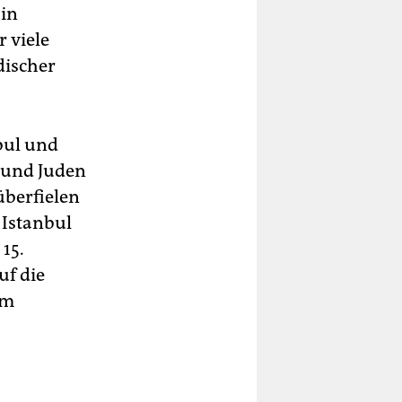
 in
r viele
discher
bul und
 und Juden
überfielen
 Istanbul
15.
uf die
im