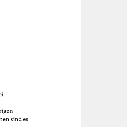
ei
origen
hen sind es