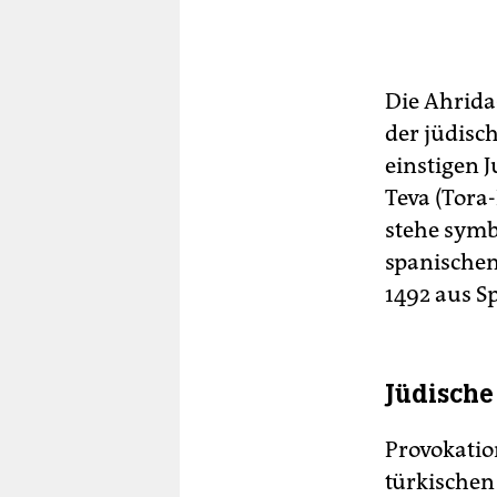
Die Ahrida
der jüdisch
einstigen J
Teva (Tora
stehe symb
spanischen
1492 aus S
Jüdische
Provokatio
türkischen