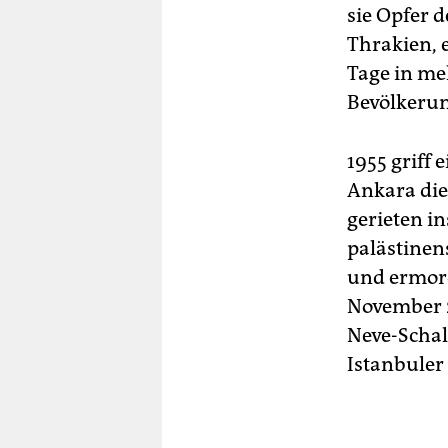
sie Opfer d
Thrakien, e
Tage in me
Bevölkerun
1955 griff
Ankara die
gerieten i
palästinen
und ermord
November 2
Neve-Schal
Istanbuler 