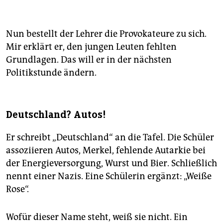
Warum:
Zentralratspräsident Dieter Graumann ruft
angesichts der "unfassbaren und schockierenden
Hassparolen auf deutschen Straßen" Politik, Kirchen
Nun bestellt der Lehrer die Provokateure zu sich.
und Zivilgesellschaft dazu auf, ein deutliches Zeichen
Mir erklärt er, den jungen Leuten fehlten
gegen Judenhass in der Bundesrepublik und in
Grundlagen. Das will er in der nächsten
Europa zu setzen.
Politikstunde ändern.
Kritik:
Für die Demo haben sich auch jüdische
Deutsche und Israelis angekündigt, die sich vom
Zentralrat und von der Politik des israelischen Staats
distanzieren. Sie kritisieren die einseitige
Deutschland? Autos!
Unterstützung Israels und die ihrer Ansicht nach
stattfindende Gleichsetzung von Israelkritik mit
Er schreibt „Deutschland“ an die Tafel. Die Schüler
Antisemitismus.
(gsh)
assoziieren Autos, Merkel, fehlende Autarkie bei
der Energieversorgung, Wurst und Bier. Schließlich
nennt einer Nazis. Eine Schülerin ergänzt: „Weiße
Rose“.
Wofür dieser Name steht, weiß sie nicht. Ein