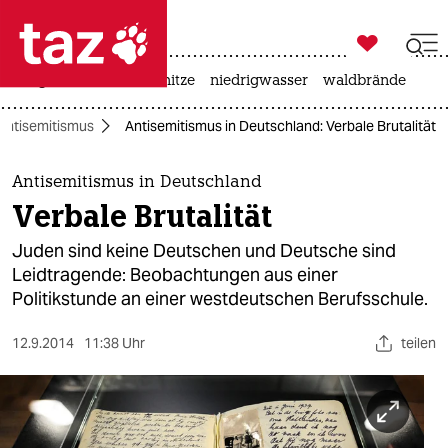

taz zahl ich
krieg in der ukraine
hitze
niedrigwasser
waldbrände

taz zahl ich
Antisemitismus
Antisemitismus in Deutschland: Verbale Brutalität
taz zahl ich
themen
Antisemitismus in Deutschland
Verbale Brutalität
politik
Juden sind keine Deutschen und Deutsche sind
öko
Leidtragende: Beobachtungen aus einer
Politikstunde an einer westdeutschen Berufsschule.
gesellschaft
12.9.2014
11:38 Uhr
teilen
kultur
sport