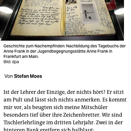
berlin
nord
wahrheit
verlag
Geschichte zum Nachempfinden: Nachbildung des Tagebuchs der
verlag
Anne Frank in der Jugendbegegnungsstätte Anne Frank in
Frankfurt am Main.
Bild: dpa
veranstaltungen
shop
Von
Stefan Moes
fragen & hilfe
Ist der Lehrer der Einzige, der nichts hört? Er sitzt
unterstützen
am Pult und lässt sich nichts anmerken. Es kommt
mir vor, als beugten sich meine Mitschüler
abo
besonders tief über ihre Zeichenbretter. Wir sind
genossenschaft
Tischlerlehrlinge im dritten Lehrjahr. Zwei in der
hinteren Bank ereifern sich halblaut: