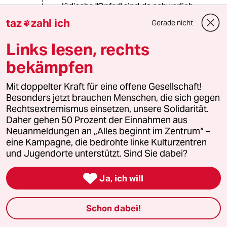
Jüdische "Opfer" sind da schwerlich
zu erkennen, auch wenn es derer
taz
zahl ich
Gerade nicht

genug gibt. Nämlich die Juden, die
nicht die Verbrechen Israels
Links lesen, rechts
unterstützen und die von anderen
bekämpfen
Juden dafür verurteilt werden und
dweren Meinung hier weitestgehend
diskriminiert wird. So wie jene
Mit doppelter Kraft für eine offene Gesellschaft!
Holocaustopfer hier:
Besonders jetzt brauchen Menschen, die sich gegen
http://www.lebenshaus-
Rechtsextremismus einsetzen, unsere Solidarität.
alb.de/magazin/008686.html
Daher gehen 50 Prozent der Einnahmen aus
Neuanmeldungen an „Alles beginnt im Zentrum“ –
Aber auch interessant, wenn Opfer
eine Kampagne, die bedrohte linke Kulturzentren
des Holocaust nun Opfer von
und Jugendorte unterstützt. Sind Sie dabei?
Philosemitismus werden.

Ja, ich will
Hmmmm, ob das was damit zu tun
haben könnte, dass ihr von Linken
zum mutmaßlichen Islamisten
Schon dabei!
mutierter Türkdeutsche die Deutsche