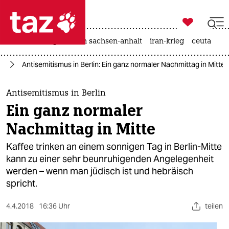

taz zahl ich
hitze
landtagswahl in sachsen-anhalt
iran-krieg
ceuta

taz zahl ich
us
Antisemitismus in Berlin: Ein ganz normaler Nachmittag in Mitte
taz zahl ich
themen
Antisemitismus in Berlin
Ein ganz normaler
politik
Nachmittag in Mitte
öko
Kaffee trinken an einem sonnigen Tag in Berlin-Mitte
kann zu einer sehr beunruhigenden Angelegenheit
gesellschaft
werden – wenn man jüdisch ist und hebräisch
spricht.
kultur
sport
4.4.2018
16:36 Uhr
teilen