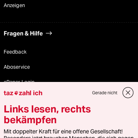
Anzeigen
Fragen & Hilfe
Feedback
Aboservice
ePaper Login
taz
zahl ich
Gerade nicht

Downloads für Abonnierende
Links lesen, rechts
bekämpfen
© 2026 taz Verlags und Vertriebs GmbH
Mit doppelter Kraft für eine offene Gesellschaft!
Alle Rechte vorbehalten. Bei rechtlichen Fragen oder für Genehmigungen
wenden Sie sich bitte an
lizenzen@taz.de