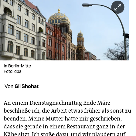
berlin
nord
wahrheit
verlag
verlag
veranstaltungen
In Berlin-Mitte
Foto: dpa
shop
Von
Gil Shohat
fragen & hilfe
unterstützen
An einem Dienstagnachmittag Ende März
beschließe ich, die Arbeit etwas früher als sonst zu
abo
beenden. Meine Mutter hatte mir geschrieben,
genossenschaft
dass sie gerade in einem Restaurant ganz in der
Nähe sitzt. Ich stoße dazu, und wir plaudern auf