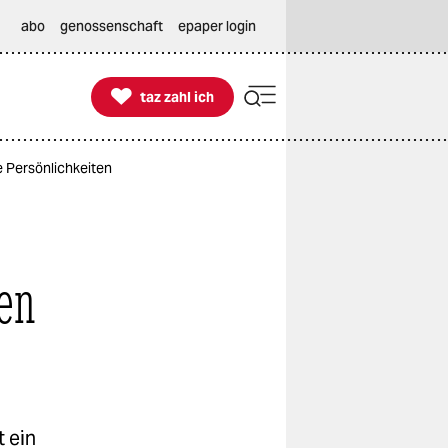
abo
genossenschaft
epaper login

taz zahl ich
taz zahl ich
 Persönlichkeiten
en
 ein