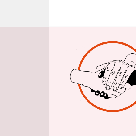
epaper login
A
n d
ver
ihr
Student:in
besuchen. 
Universität
sich darau
gleichzuset
In den ver
denen Do­ze
antisemiti