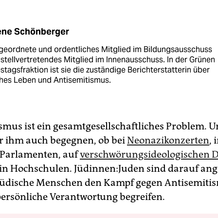
ene Schönberger
bgeordnete und ordentliches Mitglied im Bildungsausschuss
stellvertretendes Mitglied im Innenausschuss. In der Grünen
tagsfraktion ist sie die zuständige Berichterstatterin über
hes Leben und Antisemi­tismus.
smus ist ein gesamtgesellschaftliches Problem. U
 ihm auch begegnen, ob bei
Neo­nazi­kon­zer­ten
, 
 Parlamenten, auf
verschwörungsideologischen 
in Hochschulen. Jü­din­nen:­Ju­den sind darauf an
jüdische Menschen den Kampf gegen Antisemitis
persönliche Verantwortung begreifen.