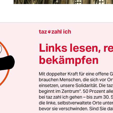
er
Humboldt-Universität in Berlin
soll eine Dozen
taz
zahl ich

gangenen Jahren wiederholt antisemitische Inhal
en Social-Media-Profilen geteilt haben. Jüdische
Links lesen, r
nen, die davon erfuhren, wollten ihr Seminar ni
bekämpfen
Da die Aussagen im privaten Raum gefallen seien,
 sich nicht in der Verantwortung. Die Dozentin se
f, dass allein das Teilen von Inhalten nicht mit 
Mit doppelter Kraft für eine offene G
brauchen Menschen, die sich vor O
zen sei.
einsetzen, unsere Solidarität. Die ta
beginnt im Zentrum“. 50 Prozent a
gangenen Jahren hat es
immer wieder Fälle gege
bei taz zahl ich gehen – bis zum 30
n­t:in­nen oder Gast­red­ne­­r:in­nen an Universität
die linke, selbstverwaltete Orte unte
bevor sie verschwinden. Sind Sie da
sche Äußerungen aufgefallen sind. Die Verantwor