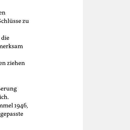
hen
Schlüsse zu
 die
ufmerksam
nen ziehen
ußerung
ich.
immel 1946,
angepasste