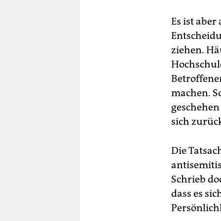
Es ist aber
Entscheidu
ziehen. Hä
Hochschule
Betroffene
machen. So
geschehen i
sich zurück
Die Tatsach
antisemiti
Schrieb do
dass es sic
Persönlich