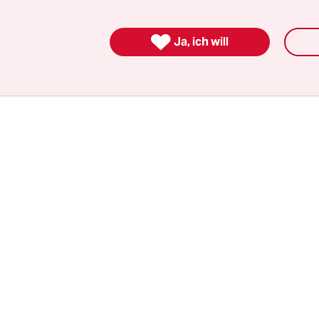
der ­jeweiligen Hochschule, angemessen auf solche
und konsequent gegen Antisemitismus wie auch j

Ja, ich will
 der Diskriminierung vorzugehen.