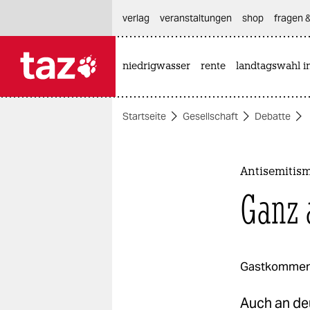
hautnavigation anspringen
hauptinhalt anspringen
footer anspringen
verlag
veranstaltungen
shop
fragen &
niedrigwasser
rente
landtagswahl i

taz zahl ich
taz zahl ich
Startseite
Gesellschaft
Debatte
themen
politik
Antisemitis
öko
Ganz 
gesellschaft
kultur
Gastkommen
sport
Auch an deu