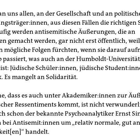
 an uns allen, an der Gesellschaft und an politisc
ngsträger:innen, aus diesen Fällen die richtigen 
ufig werden antisemitische Äußerungen, die an
n gemacht werden, gar nicht erst öffentlich, weil
n mögliche Folgen fürchten, wenn sie darauf a
 passiert, was auch an der Humboldt-Universität
st: Jüdische Schüler:innen, jüdische Stu­den­t:in­
. Es mangelt an Solidarität.
e, dass es auch unter Aka­de­mi­ke­r:in­nen zur Ä
scher Ressentiments kommt, ist nicht verwunderl
ch schon der bekannte Psychoanalytiker Ernst S
h bei An­ti­se­mi­t:in­nen um „relativ normale, gut 
keit[en]“ handelt.