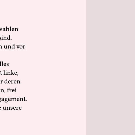
wahlen
sind.
h und vor
lles
 linke,
ür deren
n, frei
ngagement.
e unsere