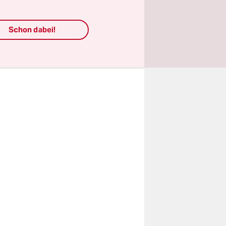
 Fälle zu
egliche
Schon dabei!