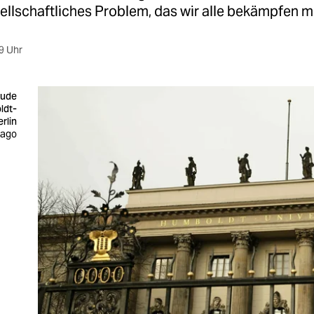
llschaftliches Problem, das wir alle bekämpfen m
9 Uhr
äude
ldt-
erlin
mago