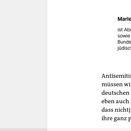
Marl
ist A
sowie 
Bundes
jüdisc
Antisemiti
müssen wir
deutschen
eben auch 
dass nicht
ihre ganz 