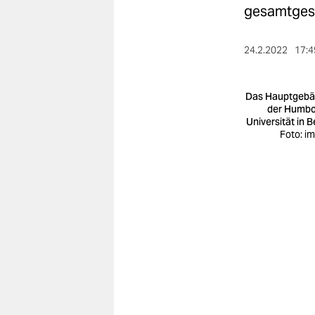
berlin
gesamtgese
nord
24.2.2022
17:4
wahrheit
verlag
Das Hauptgeb
der Humbo
Universität in B
verlag
Foto: i
veranstaltungen
shop
fragen & hilfe
unterstützen
abo
genossenschaft