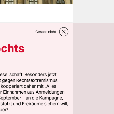
tin in den
Gerade nicht
te auf
echts
cht mehr
 sieht die
lbst beruft
Zustimmung
esellschaft! Besonders jetzt
rt gegen Rechtsextremismus
z kooperiert daher mit „Alles
ller Einnahmen aus Anmeldungen
ben
, in
. September – an die Kampagne,
en durch
rstützt und Freiräume sichern will,
bei?
tung liegt