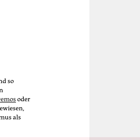
nd so
in
Demos
oder
gewiesen,
mus als