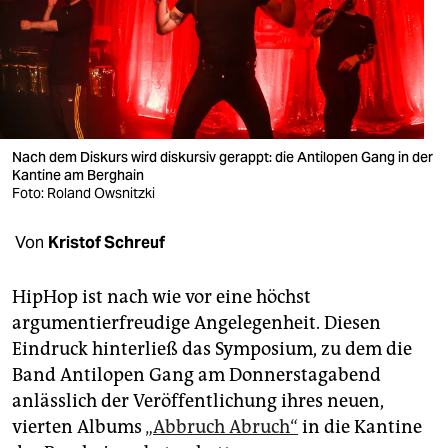
berlin
nord
wahrheit
verlag
Nach dem Diskurs wird diskursiv gerappt: die Antilopen Gang in der
verlag
Kantine am Berghain
Foto: Roland Owsnitzki
veranstaltungen
Von
Kristof Schreuf
shop
fragen & hilfe
HipHop ist nach wie vor eine höchst
argumentierfreudige Angelegenheit. Diesen
unterstützen
Eindruck hinterließ das Symposium, zu dem die
abo
Band Antilopen Gang am Donnerstagabend
anlässlich der Veröffentlichung ihres neuen,
genossenschaft
vierten Albums
„Abbruch Abruch“
in die Kantine