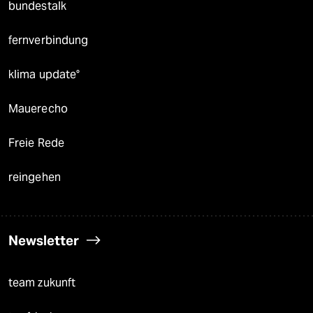
bundestalk
fernverbindung
klima update°
Mauerecho
Freie Rede
reingehen
Newsletter
team zukunft