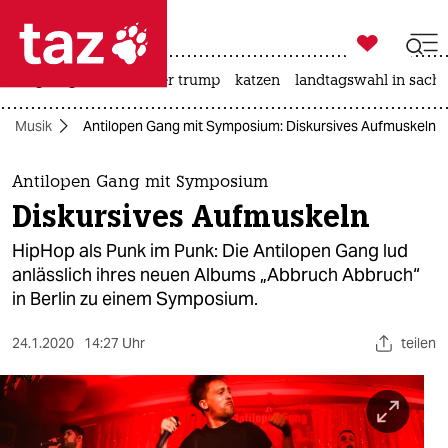

taz zahl ich
bergsteigen
usa unter trump
katzen
landtagswahl in sachs

taz zahl ich
Musik
Antilopen Gang mit Symposium: Diskursives Aufmuskeln
taz zahl ich
themen
Antilopen Gang mit Symposium
Diskursives Aufmuskeln
politik
HipHop als Punk im Punk: Die Antilopen Gang lud
öko
anlässlich ihres neuen Albums „Abbruch Abbruch“
in Berlin zu einem Symposium.
gesellschaft
24.1.2020
14:27 Uhr
teilen
kultur
sport