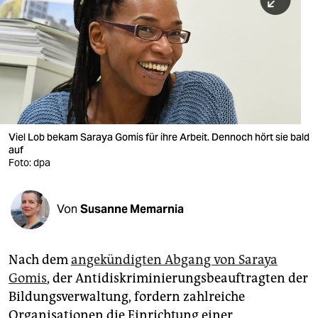
berlin
nord
wahrheit
verlag
verlag
Viel Lob bekam Saraya Gomis für ihre Arbeit. Dennoch hört sie bald
auf
veranstaltungen
Foto: dpa
shop
fragen & hilfe
Von
Susanne Memarnia
unterstützen
Nach dem
angekündigten Abgang von Saraya
abo
Gomis
, der Antidiskriminierungsbeauftragten der
genossenschaft
Bildungsverwaltung, fordern zahlreiche
Organisationen die Einrichtung einer