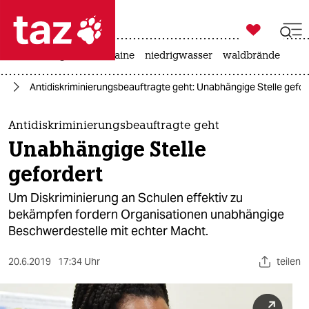

taz zahl ich
hitze
krieg in der ukraine
niedrigwasser
waldbrände

taz zahl ich
in
Antidiskriminierungsbeauftragte geht: Unabhängige Stelle gefor
taz zahl ich
themen
Antidiskriminierungsbeauftragte geht
Unabhängige Stelle
politik
gefordert
öko
Um Diskriminierung an Schulen effektiv zu
bekämpfen fordern Organisationen unabhängige
gesellschaft
Beschwerdestelle mit echter Macht.
kultur
20.6.2019
17:34 Uhr
teilen
sport