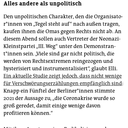
Alles andere als unpolitisch
Den unpolitischen Charakter, den die Or­ga­ni­sa­to­
r*in­nen von „Tegel steht auf“ nach außen tragen,
kaufen ihnen die Omas gegen Rechts nicht ab. An
diesem Abend sollen auch Vertreter der Neonazi-
Kleinstpartei „III. Weg“ unter den De­mons­tran­
t*in­nen sein. „Viele sind gar nicht politisch, die
werden von Rechtsextremen reingezogen und
hysterisiert und instrumentalisiert“, glaubt Elli.
Ein aktuelle Studie zeigt jedoch, dass nicht wenige
für Verschwörungserzählungen empfänglich sind
:
Knapp ein Fünftel der Ber­li­ne­r*in­nen stimmte
2021 der Aussage zu, „die Coronakrise wurde so
groß geredet, damit einige wenige davon
profitieren können.“