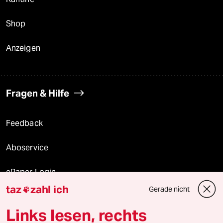
Shop
Anzeigen
Fragen & Hilfe
Feedback
Aboservice
ePaper Login
taz
zahl ich
Gerade nicht

Downloads für Abonnierende
Links lesen, rechts