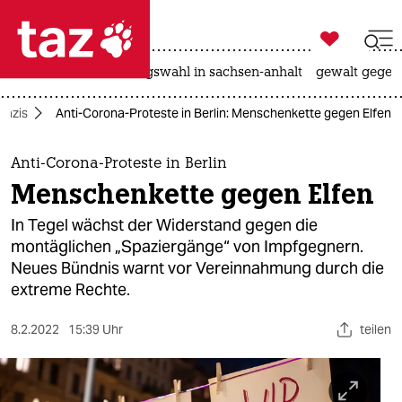

taz zahl ich
hitze
surfen
landtagswahl in sachsen-anhalt
gewalt gegen

taz zahl ich
nazis
Anti-Corona-Proteste in Berlin: Menschenkette gegen Elfen
taz zahl ich
themen
Anti-Corona-Proteste in Berlin
Menschenkette gegen Elfen
politik
In Tegel wächst der Widerstand gegen die
öko
montäglichen „Spaziergänge“ von Impfgegnern.
Neues Bündnis warnt vor Vereinnahmung durch die
gesellschaft
extreme Rechte.
kultur
8.2.2022
15:39 Uhr
teilen
sport