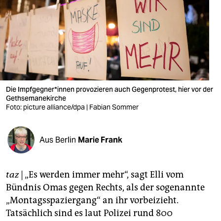
berlin
nord
wahrheit
verlag
verlag
Die Impf­geg­ne­r*in­nen provozieren auch Gegenprotest, hier vor der
Gethsemanekirche
veranstaltungen
Foto: picture alliance/dpa | Fabian Sommer
shop
Aus Berlin
Marie Frank
fragen & hilfe
unterstützen
taz
| „Es werden immer mehr“, sagt Elli vom
abo
Bündnis Omas gegen Rechts, als der sogenannte
„Montagsspaziergang“ an ihr vorbeizieht.
genossenschaft
Tatsächlich sind es laut Polizei rund 800