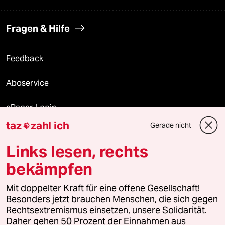
Fragen & Hilfe
Feedback
Aboservice
ePaper Login
taz
zahl ich
Gerade nicht

Downloads für Abonnierende
Links lesen, rechts
bekämpfen
© 2026 taz Verlags und Vertriebs GmbH
Mit doppelter Kraft für eine offene Gesellschaft!
Alle Rechte vorbehalten. Bei rechtlichen Fragen oder für Genehmigungen
wenden Sie sich bitte an
lizenzen@taz.de
Besonders jetzt brauchen Menschen, die sich gegen
Rechtsextremismus einsetzen, unsere Solidarität.
Daher gehen 50 Prozent der Einnahmen aus