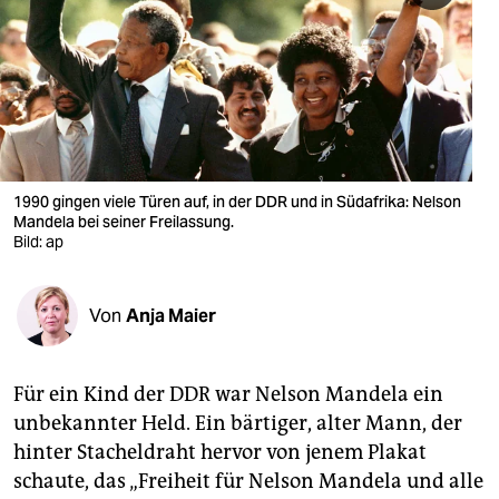
berlin
nord
wahrheit
verlag
verlag
1990 gingen viele Türen auf, in der DDR und in Südafrika: Nelson
Mandela bei seiner Freilassung.
veranstaltungen
Bild: ap
shop
Von
Anja Maier
fragen & hilfe
unterstützen
Für ein Kind der DDR war Nelson Mandela ein
abo
unbekannter Held. Ein bärtiger, alter Mann, der
hinter Stacheldraht hervor von jenem Plakat
genossenschaft
schaute, das „Freiheit für Nelson Mandela und alle