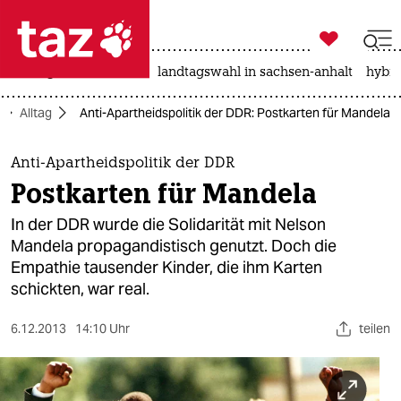

taz zahl ich
niedrigwasser
rente
landtagswahl in sachsen-anhalt
hybri

taz zahl ich
Alltag
Anti-Apartheidspolitik der DDR: Postkarten für Mandela
taz zahl ich
themen
Anti-Apartheidspolitik der DDR
Postkarten für Mandela
politik
In der DDR wurde die Solidarität mit Nelson
öko
Mandela propagandistisch genutzt. Doch die
Empathie tausender Kinder, die ihm Karten
gesellschaft
schickten, war real.
kultur
6.12.2013
14:10 Uhr
teilen
sport