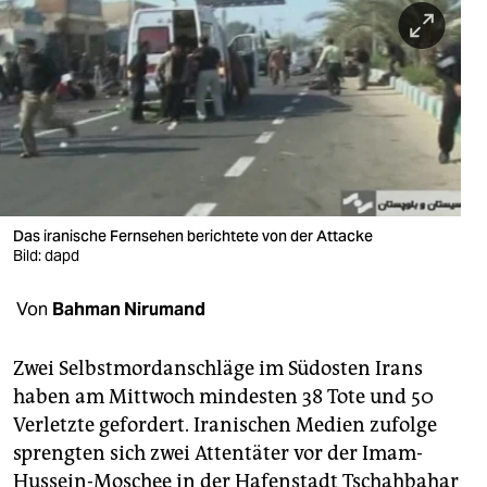
berlin
nord
wahrheit
verlag
verlag
veranstaltungen
Das iranische Fernsehen berichtete von der Attacke
Bild: dapd
shop
Von
Bahman Nirumand
fragen & hilfe
unterstützen
Zwei Selbstmordanschläge im Südosten Irans
haben am Mittwoch mindesten 38 Tote und 50
abo
Verletzte gefordert. Iranischen Medien zufolge
genossenschaft
sprengten sich zwei Attentäter vor der Imam-
Hussein-Moschee in der Hafenstadt Tschahbahar