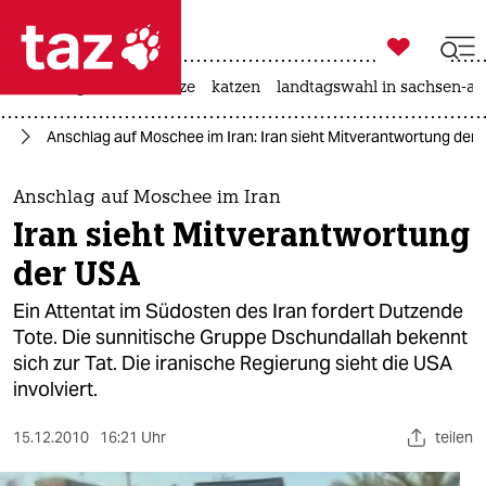

taz zahl ich
iran-krieg
ceuta
hitze
katzen
landtagswahl in sachsen-an

taz zahl ich
st
Anschlag auf Moschee im Iran: Iran sieht Mitverantwortung der
taz zahl ich
themen
Anschlag auf Moschee im Iran
Iran sieht Mitverantwortung
politik
der USA
öko
Ein Attentat im Südosten des Iran fordert Dutzende
Tote. Die sunnitische Gruppe Dschundallah bekennt
gesellschaft
sich zur Tat. Die iranische Regierung sieht die USA
involviert.
kultur
sport
15.12.2010
16:21 Uhr
teilen