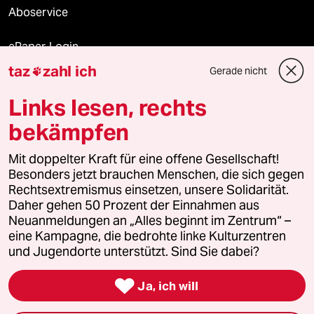
Aboservice
ePaper Login
taz
zahl ich
Gerade nicht

Downloads für Abonnierende
Links lesen, rechts
bekämpfen
© 2026 taz Verlags und Vertriebs GmbH
Mit doppelter Kraft für eine offene Gesellschaft!
Alle Rechte vorbehalten. Bei rechtlichen Fragen oder für Genehmigungen
wenden Sie sich bitte an
lizenzen@taz.de
Besonders jetzt brauchen Menschen, die sich gegen
Rechtsextremismus einsetzen, unsere Solidarität.
Daher gehen 50 Prozent der Einnahmen aus
Feedback
Redaktionsstatut
Kommune-Richtlinien
KI-
Neuanmeldungen an „Alles beginnt im Zentrum“ –
eine Kampagne, die bedrohte linke Kulturzentren
Leitlinie
Informant
Datenschutz
Impressum
AGB
und Jugendorte unterstützt. Sind Sie dabei?
Seitenwende
Einwilligungen widerrufen (Ads)

Ja, ich will