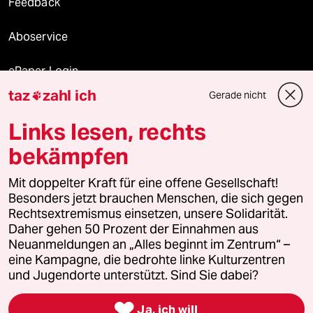
Feedback
Aboservice
ePaper Login
taz
zahl ich
Gerade nicht

Downloads für Abonnierende
Links lesen, rechts
bekämpfen
© 2026 taz Verlags und Vertriebs GmbH
Mit doppelter Kraft für eine offene Gesellschaft!
Alle Rechte vorbehalten. Bei rechtlichen Fragen oder für Genehmigungen
wenden Sie sich bitte an
lizenzen@taz.de
Besonders jetzt brauchen Menschen, die sich gegen
Rechtsextremismus einsetzen, unsere Solidarität.
Daher gehen 50 Prozent der Einnahmen aus
Feedback
Redaktionsstatut
Kommune-Richtlinien
KI-
Neuanmeldungen an „Alles beginnt im Zentrum“ –
eine Kampagne, die bedrohte linke Kulturzentren
Leitlinie
Informant
Datenschutz
Impressum
AGB
und Jugendorte unterstützt. Sind Sie dabei?
Seitenwende
Einwilligungen widerrufen (Ads)

Ja, ich will