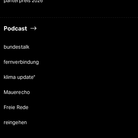
panterpreis 2026
Podcast
bundestalk
fernverbindung
klima update°
Mauerecho
Freie Rede
reingehen