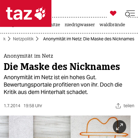

taz zahl ich
krieg in der ukraine
hitze
niedrigwasser
waldbrände

taz zahl ich
itik
Netzpolitik
Anonymität im Netz: Die Maske des Nicknames
taz zahl ich
themen
Anonymität im Netz
Die Maske des Nicknames
politik
Anonymität im Netz ist ein hohes Gut.
öko
Bewertungsportale profitieren von ihr. Doch die
Kritik aus dem Hinterhalt schadet.
gesellschaft
1.7.2014
19:58 Uhr
teilen
kultur
sport