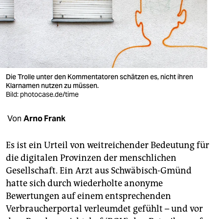
berlin
nord
wahrheit
verlag
Die Trolle unter den Kommentatoren schätzen es, nicht ihren
verlag
Klarnamen nutzen zu müssen.
Bild: photocase.de/time
veranstaltungen
Von
Arno Frank
shop
fragen & hilfe
Es ist ein Urteil von weitreichender Bedeutung für
die digitalen Provinzen der menschlichen
unterstützen
Gesellschaft. Ein Arzt aus Schwäbisch-Gmünd
abo
hatte sich durch wiederholte anonyme
Bewertungen auf einem entsprechenden
genossenschaft
Verbraucherportal verleumdet gefühlt – und vor