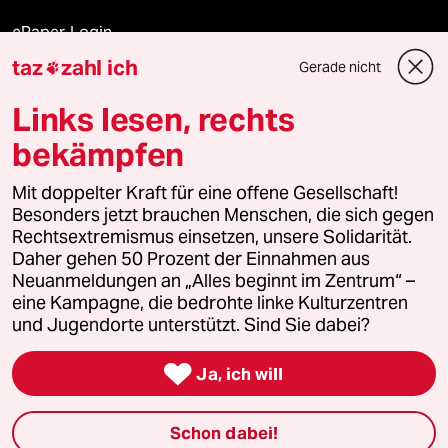
ePaper Login
taz
zahl ich
Gerade nicht

Downloads für Abonnierende
Links lesen, rechts
bekämpfen
© 2026 taz Verlags und Vertriebs GmbH
Mit doppelter Kraft für eine offene Gesellschaft!
Alle Rechte vorbehalten. Bei rechtlichen Fragen oder für Genehmigungen
wenden Sie sich bitte an
lizenzen@taz.de
Besonders jetzt brauchen Menschen, die sich gegen
Rechtsextremismus einsetzen, unsere Solidarität.
Daher gehen 50 Prozent der Einnahmen aus
Feedback
Redaktionsstatut
Kommune-Richtlinien
KI-
Neuanmeldungen an „Alles beginnt im Zentrum“ –
eine Kampagne, die bedrohte linke Kulturzentren
Leitlinie
Informant
Datenschutz
Impressum
AGB
und Jugendorte unterstützt. Sind Sie dabei?
Seitenwende
Einwilligungen widerrufen (Ads)

Ja, ich will
Schon dabei!