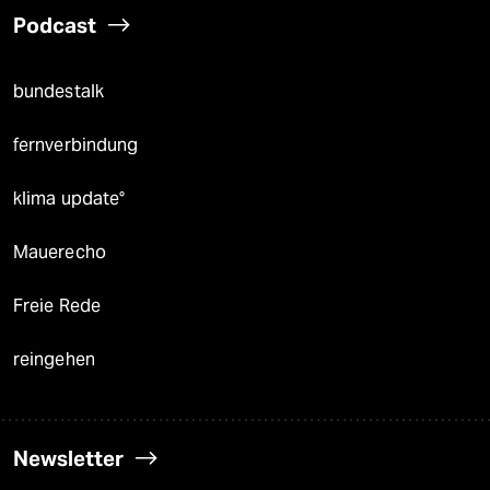
Podcast
bundestalk
fernverbindung
klima update°
Mauerecho
Freie Rede
reingehen
Newsletter