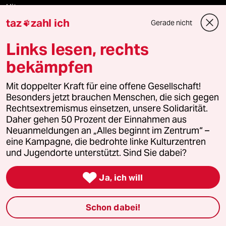
Hitze
taz
zahl ich
Gerade nicht

Links lesen, rechts
Verlag
bekämpfen
Aktuelles
Mit doppelter Kraft für eine offene Gesellschaft!
Besonders jetzt brauchen Menschen, die sich gegen
Rechtsextremismus einsetzen, unsere Solidarität.
Hausblog
Daher gehen 50 Prozent der Einnahmen aus
Neuanmeldungen an „Alles beginnt im Zentrum“ –
Die Seitenwende
eine Kampagne, die bedrohte linke Kulturzentren
und Jugendorte unterstützt. Sind Sie dabei?
Stellen

Ja, ich will
Presse
Schon dabei!