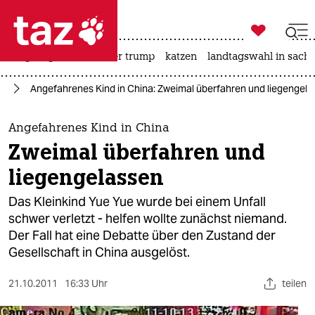

taz zahl ich
bergsteigen
usa unter trump
katzen
landtagswahl in sachs

taz zahl ich
en
Angefahrenes Kind in China: Zweimal überfahren und liegengel
taz zahl ich
themen
Angefahrenes Kind in China
Zweimal überfahren und
politik
liegengelassen
öko
Das Kleinkind Yue Yue wurde bei einem Unfall
schwer verletzt - helfen wollte zunächst niemand.
gesellschaft
Der Fall hat eine Debatte über den Zustand der
Gesellschaft in China ausgelöst.
kultur
sport
21.10.2011
16:33 Uhr
teilen