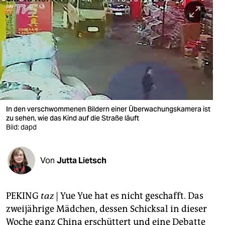
berlin
nord
wahrheit
verlag
verlag
veranstaltungen
In den verschwommenen Bildern einer Überwachungskamera ist
zu sehen, wie das Kind auf die Straße läuft
shop
Bild: dapd
fragen & hilfe
Von
Jutta Lietsch
unterstützen
abo
PEKING
taz
| Yue Yue hat es nicht geschafft. Das
genossenschaft
zweijährige Mädchen, dessen Schicksal in dieser
Woche ganz China erschüttert und eine Debatte