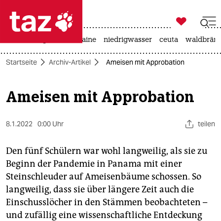

taz zahl ich
hitze
krieg in der ukraine
niedrigwasser
ceuta
waldbrän

taz zahl ich
Startseite
Archiv-Artikel
Ameisen mit Appro­bation
taz zahl ich
themen
Ameisen mit Appro­bation
politik
8.1.2022
0:00 Uhr
teilen
öko
Den fünf Schülern war wohl langweilig, als sie zu
gesellschaft
Beginn der Pandemie in Panama mit einer
Steinschleuder auf Ameisenbäume schossen. So
kultur
langweilig, dass sie über längere Zeit auch die
sport
Einschusslöcher in den Stämmen beobachteten –
und zufällig eine wissenschaftliche Entdeckung