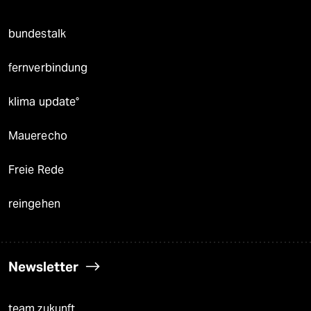
bundestalk
fernverbindung
klima update°
Mauerecho
Freie Rede
reingehen
Newsletter
team zukunft