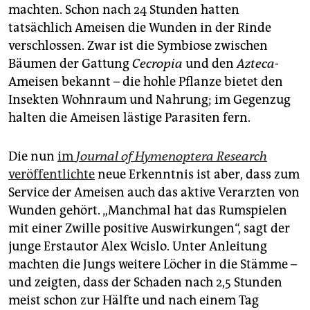
berlin
machten. Schon nach 24 Stunden hatten
tatsächlich Ameisen die Wunden in der Rinde
nord
verschlossen. Zwar ist die Symbiose zwischen
wahrheit
Bäumen der Gattung
Cecropia
und den
Azteca
-
Ameisen bekannt – die hohle Pflanze bietet den
verlag
Insekten Wohnraum und Nahrung; im Gegenzug
halten die Ameisen lästige Parasiten fern.
verlag
veranstaltungen
Die nun
im
Journal of ­Hymenoptera Research
veröffentlichte
neue Erkenntnis ist aber, dass zum
shop
Service der Ameisen auch das aktive ­Verarzten von
fragen & hilfe
Wunden gehört. „Manchmal hat das Rumspielen
mit einer Zwille positive Auswirkungen“, sagt der
unterstützen
junge Erst­autor Alex Wcislo. Unter Anleitung
abo
machten die Jungs weitere Löcher in die Stämme –
und zeigten, dass der Schaden nach 2,5 Stunden
genossenschaft
meist schon zur Hälfte und nach einem Tag