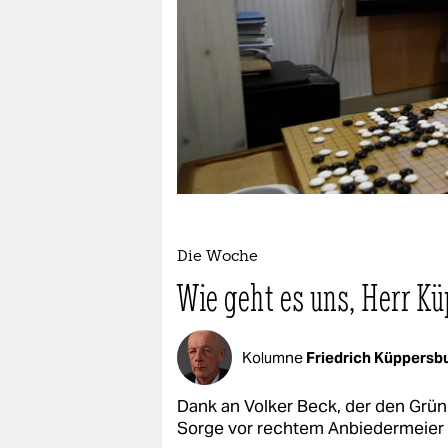
berlin
nord
wahrheit
verlag
verlag
veranstaltungen
shop
Die Woche
Wie geht es uns, Herr K
fragen & hilfe
unterstützen
Kolumne
Friedrich Küppersb
abo
Dank an Volker Beck, der den Grüne
genossenschaft
Sorge vor rechtem Anbiedermeier 