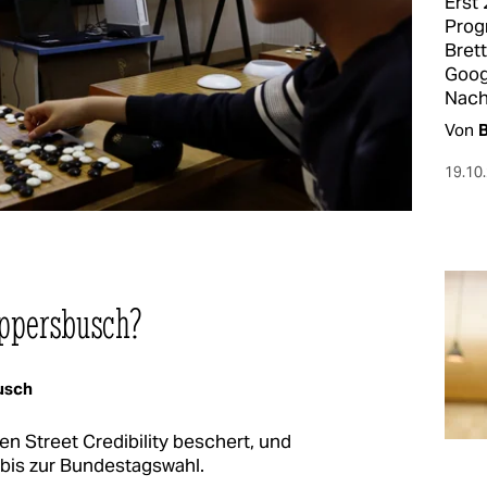
Erst
Prog
Brett
Goog
Nach
Von
B
19.10
üppersbusch?
usch
n Street Credibility beschert, und
bis zur Bundestagswahl.