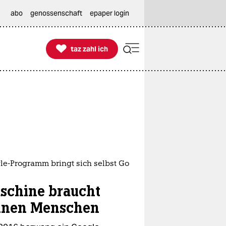
abo
genossenschaft
epaper login

taz zahl ich
taz zahl ich
le-Programm bringt sich selbst Go
schine braucht
inen Menschen