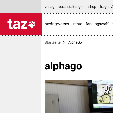
hautnavigation anspringen
hauptinhalt anspringen
footer anspringen
verlag
veranstaltungen
shop
fragen &
niedrigwasser
rente
landtagswahl i

taz zahl ich
taz zahl ich
Startseite
AlphaGo
themen
politik
alphago
öko
gesellschaft
kultur
sport