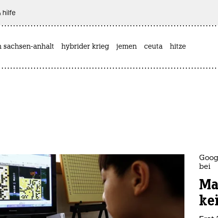
 hilfe
n sachsen-anhalt
hybrider krieg
jemen
ceuta
hitze
Goog
bei
Ma
ke