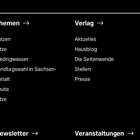
hemen
Verlag
atzen
Aktuelles
tze
Hausblog
iedrigwasser
Die Seitenwende
andtagswahl in Sachsen-
Stellen
nhalt
Presse
euta
tze
ewsletter
Veranstaltungen