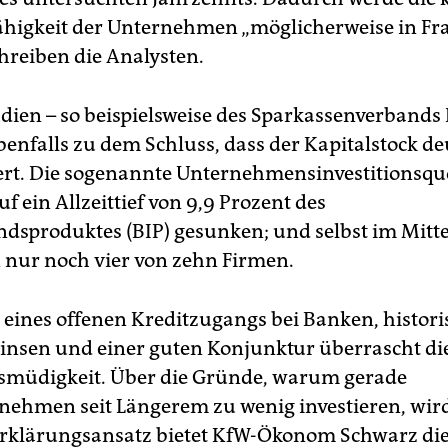
ähigkeit der Unternehmen „möglicherweise in Fr
schreiben die Analysten.
dien – so beispielsweise des Sparkassenverbands
nfalls zu dem Schluss, dass der Kapitalstock de
ert. Die sogenannte Unternehmensinvestitionsquo
uf ein Allzeittief von 9,9 Prozent des
ndsproduktes (BIP) gesunken; und selbst im Mitt
n nur noch vier von zehn Firmen.
 eines offenen Kreditzugangs bei Banken, histori
Zinsen und einer guten Konjunktur überrascht di
nsmüdigkeit. Über die Gründe, warum gerade
ehmen seit Längerem zu wenig investieren, wird 
Erklärungsansatz bietet KfW-Ökonom Schwarz di