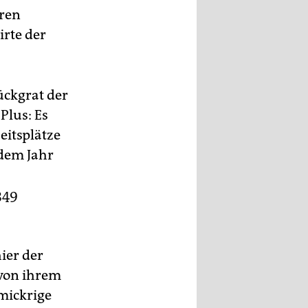
hren
irte der
ückgrat der
Plus: Es
itsplätze
 dem Jahr
349
ier der
 von ihrem
mickrige