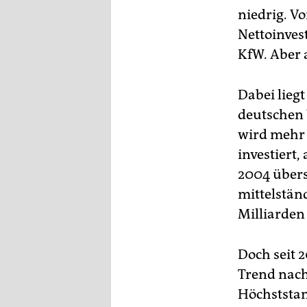
epaper login
niedrig. V
Nettoinves
KfW. Aber 
Dabei lieg
deutschen 
wird mehr 
investiert,
2004 übers
mittelstä
Milliarden
Doch seit 
Trend nach
Höchststan