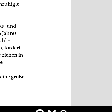
nruhigte
ks- und
 Jahres
ahl –
, fordert
e ziehen in
he
 eine große