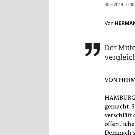
berlin
30.6.2014
0:00
nord
Von
HERMAN
wahrheit
verlag
Der Mitt

verlag
vergleic
veranstaltungen
shop
VON
HERM
fragen & hilfe
HAMBUR
unterstützen
gemacht. Se
abo
verschläft 
öffentlich
genossenschaft
Demnach si