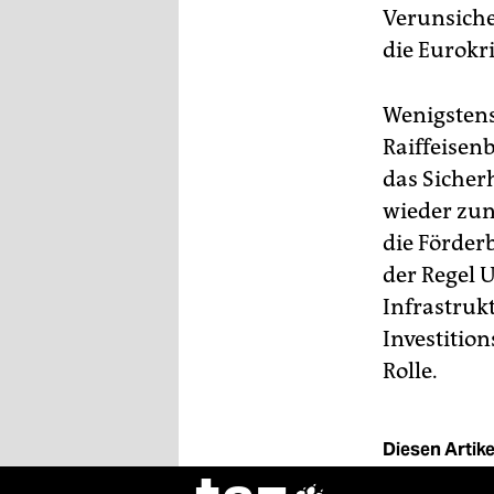
Verunsich
die Eurokri
Wenigstens
Raiffeisen
das Sicher
wieder zu
die Förderb
der Regel 
Infrastruk
Investitio
Rolle.
Diesen Artikel