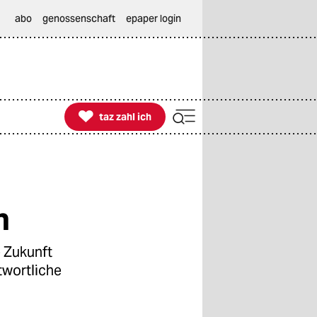
abo
genossenschaft
epaper login

taz zahl ich
taz zahl ich
n
 Zukunft
twortliche