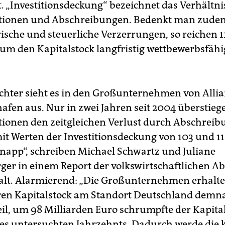
t. „Investitionsdeckung“ bezeichnet das Verhältn
itionen und Abschreibungen. Bedenkt man zude
ische und steuerliche Verzerrungen, so reichen 1
um den Kapitalstock langfristig wettbewerbsfähi
chter sieht es in den Großunternehmen von Allia
hafen aus. Nur in zwei Jahren seit 2004 überstieg
tionen den zeitgleichen Verlust durch Abschreib
it Werten der Investitionsdeckung von 103 und 1
napp“, schreiben Michael Schwartz und Juliane
ger in einem Report der volkswirtschaftlichen Ab
alt. Alarmierend: „Die Großunternehmen erhalte
n Kapitalstock am Standort Deutschland demna
il, um 98 Milliarden Euro schrumpfte der Kapita
s untersuchten Jahrzehnts. Dadurch werde die 