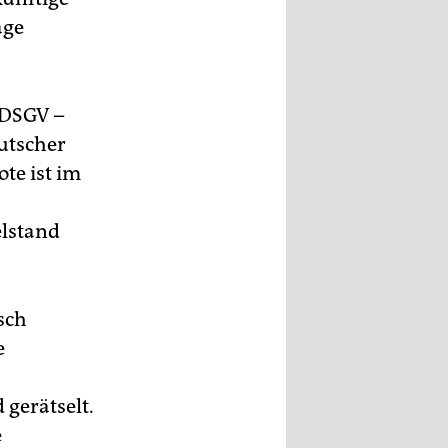
age
 DSGV –
utscher
te ist im
elstand
sch
e
gerätselt.
e