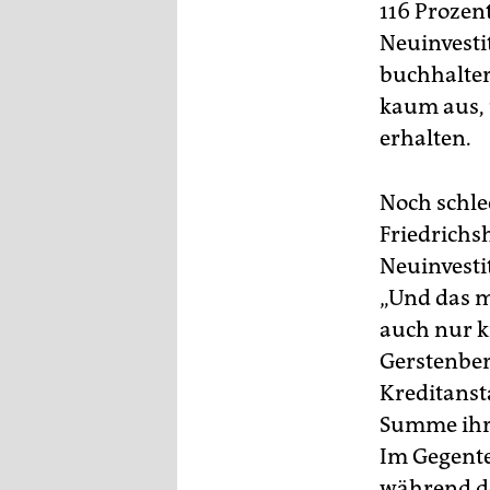
116 Prozen
Neuinvest
buchhalter
kaum aus, 
erhalten.
Noch schle
Friedrichs
Neuinvesti
„Und das m
auch nur k
Gerstenber
Kreditanst
Summe ihre
Im Gegente
während de