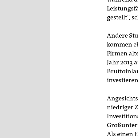
Leistungsf
gestellt“, 
Andere Stu
kommen ebe
Firmen alt
Jahr 2013 a
Bruttoinla
investiere
Angesichts
niedriger 
Investitio
Großuntern
Als einen 