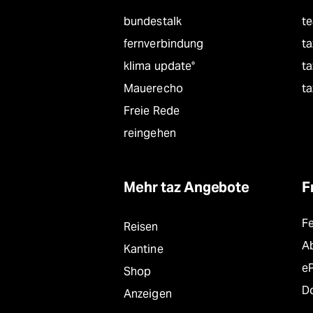
bundestalk
t
fernverbindung
ta
klima update°
ta
Mauerecho
ta
Freie Rede
reingehen
Mehr taz Angebote
F
F
Reisen
A
Kantine
e
Shop
D
Anzeigen