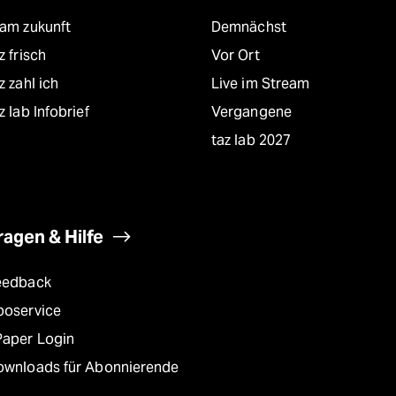
eam zukunft
Demnächst
z frisch
Vor Ort
z zahl ich
Live im Stream
z lab Infobrief
Vergangene
taz lab 2027
ragen & Hilfe
eedback
boservice
Paper Login
ownloads für Abonnierende