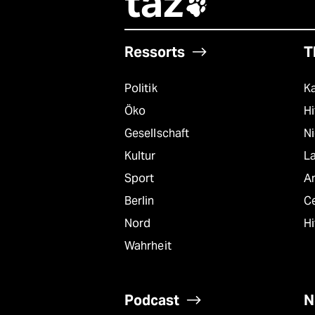
taz

Ressorts
T
Politik
K
Öko
Hi
Gesellschaft
N
Kultur
L
Sport
A
Berlin
C
Nord
Hi
Wahrheit
Podcast
N