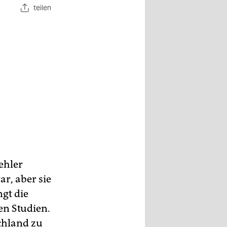
teilen
ehler
ar, aber sie
ngt die
en Studien.
chland zu