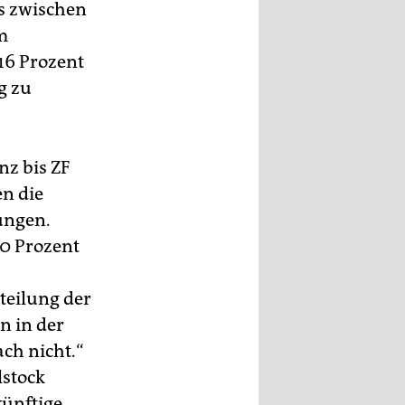
is zwischen
m
16 Prozent
g zu
nz bis ZF
en die
ungen.
10 Prozent
teilung der
n in der
ch nicht.“
lstock
künftige