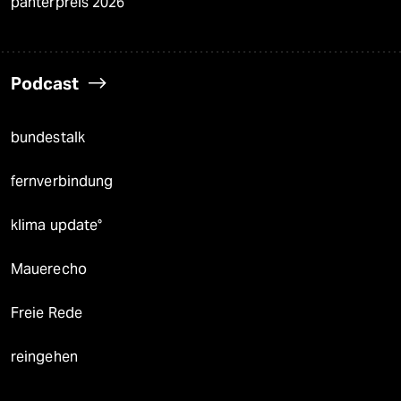
panterpreis 2026
Podcast
bundestalk
fernverbindung
klima update°
Mauerecho
Freie Rede
reingehen