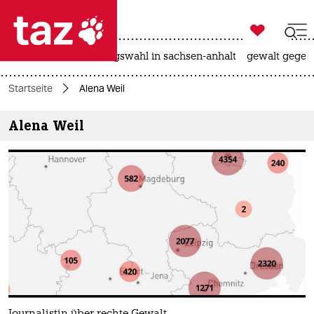

taz zahl ich
hitze
surfen
landtagswahl in sachsen-anhalt
gewalt gegen

taz zahl ich
Startseite
Alena Weil
taz zahl ich
Alena Weil
themen
politik
öko
gesellschaft
kultur
sport