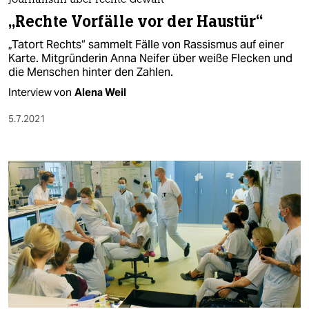
berlin
Journalistin über rechte Gewalt
„Rechte Vorfälle vor der Haustür“
nord
„Tatort Rechts“ sammelt Fälle von Rassismus auf einer
Karte. Mitgründerin Anna Neifer über weiße Flecken und
wahrheit
die Menschen hinter den Zahlen.
verlag
Interview von
Alena Weil
5.7.2021
verlag
veranstaltungen
shop
fragen & hilfe
unterstützen
abo
genossenschaft