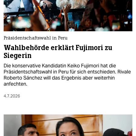
berlin
nord
wahrheit
Präsidentschaftswahl in Peru
verlag
Wahlbehörde erklärt Fujimori zu
verlag
Siegerin
veranstaltungen
Die konservative Kandidatin Keiko Fujimori hat die
Präsidentschaftswahl in Peru für sich entschieden. Rivale
shop
Roberto Sánchez will das Ergebnis aber weiterhin
anfechten.
fragen & hilfe
4.7.2026
unterstützen
abo
genossenschaft