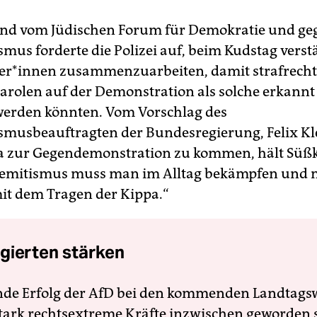
ind vom Jüdischen Forum für Demokratie und ge
smus forderte die Polizei auf, beim Kudstag verst
r*innen zusammenzuarbeiten, damit strafrecht
Parolen auf der Demonstration als solche erkann
erden könnten. Vom Vorschlag des
smusbeauftragten der Bundesregierung, Felix Kle
a zur Gegendemonstration zu kommen, hält Süßk
isemitismus muss man im Alltag bekämpfen und n
it dem Tragen der Kippa.“
gierten stärken
nde Erfolg der AfD bei den kommenden Landtags
 stark rechtsextreme Kräfte inzwischen geworden 