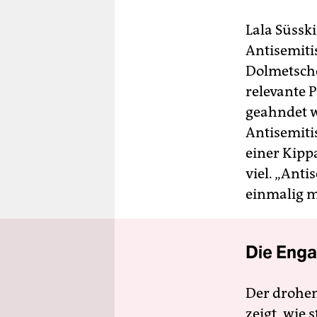
Lala Süssk
Antisemiti
Dolmetsche
relevante 
geahndet w
Antisemiti
einer Kipp
viel. „Ant
einmalig m
Die Enga
Der drohe
zeigt, wie