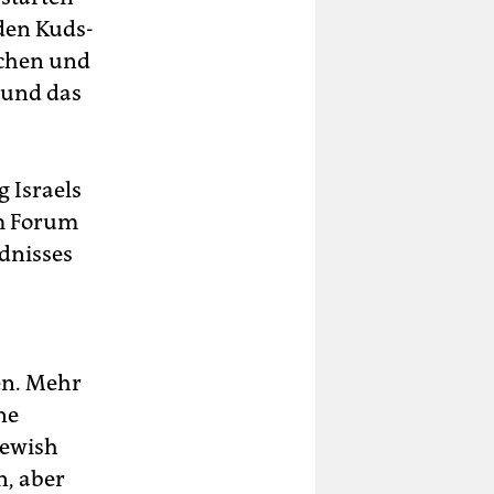
den Kuds-
schen und
 und das
g Israels
om Forum
dnisses
en. Mehr
ne
Jewish
n, aber