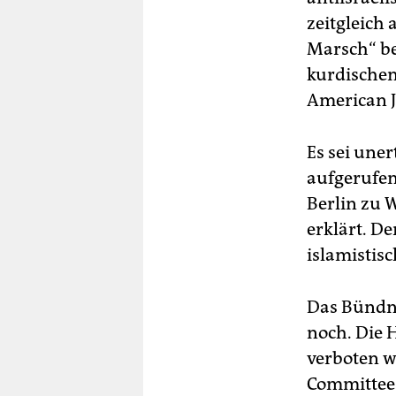
zeitgleich
Marsch“ be
kurdische
American J
Es sei uner
aufgerufen
Berlin zu 
erklärt. D
islamistis
Das Bündni
noch. Die 
verboten w
Committee 