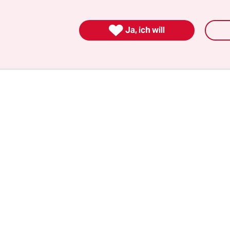
lem „Al Kuds“ gegen den jüdischen Staat und die
zu demonstrieren. In der mit Israel verfeindeten

Ja, ich will
 Republik ist der Kuds-Tag ein Feiertag.