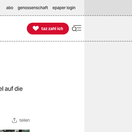
abo
genossenschaft
epaper login

taz zahl ich
taz zahl ich
l auf die
teilen