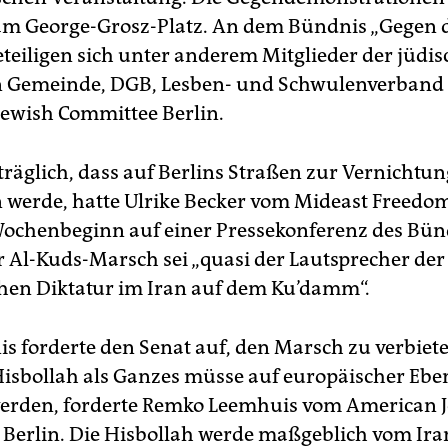
 am George-Grosz-Platz. An dem Bündnis „Gegen 
teiligen sich unter anderem Mitglieder der jüdi
n Gemeinde, DGB, Lesben- und Schwulenverband
ewish Committee Berlin.
träglich, dass auf Berlins Straßen zur Vernichtun
 werde, hatte Ulrike Becker vom Mideast Freed
Wochenbeginn auf einer Pressekonferenz des Bün
er Al-Kuds-Marsch sei „quasi der Lautsprecher der
chen Diktatur im Iran auf dem Ku’damm“.
s forderte den Senat auf, den Marsch zu verbiet
Hisbollah als Ganzes müsse auf europäischer Ebe
erden, forderte Remko Leemhuis vom American 
Berlin. Die Hisbollah werde maßgeblich vom Ira