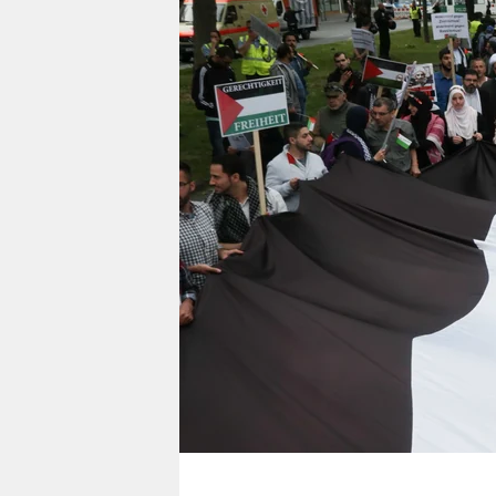
berlin
nord
wahrheit
verlag
verlag
veranstaltungen
shop
fragen & hilfe
unterstützen
abo
genossenschaft