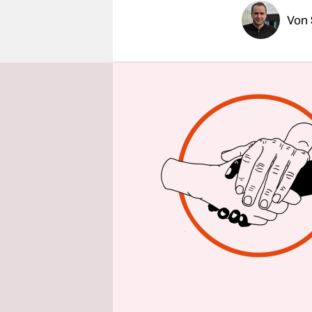
epaper login
Von
Zum 23. Ma
globalen, 
Teilnehmer
erwartet. 
auf der St
beginnend b
und Antise
Der weltwei
Revolution
Ruhollah M
Muslim*inn