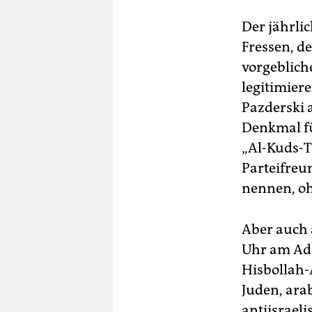
Der jährli
Fressen, d
vorgeblich
legitimier
Pazderski 
Denkmal fü
„Al-Kuds-T
Parteifreu
nennen, oh
Aber auch
Uhr am Ade
Hisbollah-
Juden, ara
antiisrael