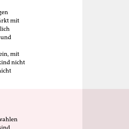
gen
ärkt mit
lich
t und
in, mit
ind nicht
icht
wahlen
sind.