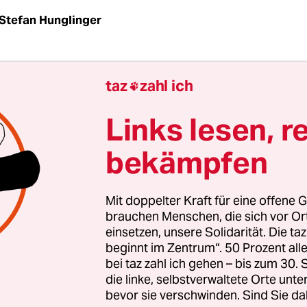
Stefan Hunglinger
l wird am Samstag der „Kuds-Tag“ Berlin zur Bü
taz
zahl ich

postmodernen Ideologietheaters machen. Etwa 2
 werden laut Polizei zu der umstrittenen Demon
Links lesen, r
Auch von außerhalb reisen Menschen an. Vertrete
bekämpfen
raße wie gehabt das ganze antiisraelische Spektr
ei Kritikern der Politik des Staates bis hin zu An
miten. Zeitgleich finden Gegendemonstrationen s
Mit doppelter Kraft für eine offene G
brauchen Menschen, die sich vor O
einsetzen, unsere Solidarität. Die ta
t stattfindende Protesttag gegen Israel geht auf 
beginnt im Zentrum“. 50 Prozent a
sführer und Gründer der Islamischen Republik I
bei taz zahl ich gehen – bis zum 30
usawi Chomeini zurück. Der hatte zuerst 1979 d
die linke, selbstverwaltete Orte unte
en der Welt dazu aufgerufen, unter dem arabis
bevor sie verschwinden. Sind Sie da