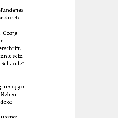
gefundenes
me durch
n
ef Georg
em
rschrift:
onnte sein
r Schande“
 um 14.30
. Neben
odoxe
starten