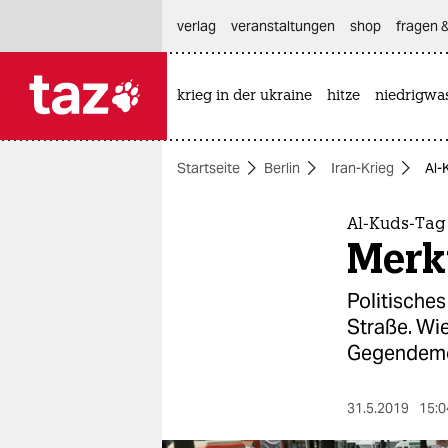
hautnavigation anspringen
hauptinhalt anspringen
footer anspringen
verlag
veranstaltungen
shop
fragen &
krieg in der ukraine
hitze
niedrigwa

taz zahl ich
taz zahl ich
Startseite
Berlin
Iran-Krieg
Al-
themen
politik
Al-Kuds-Tag 
Merk
öko
Politische
gesellschaft
Straße. Wie
Gegendemo
kultur
sport
31.5.2019
15:0