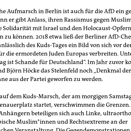
che Aufmarsch in Berlin ist auch für die AfD ein 
enn er gibt Anlass, ihren Rassismus gegen Musli
e Solidarität mit Israel und den Holocaust-Opfer
en zu können. 2018 etwa ließ der Berliner AfD-Ch
anlässlich des Kuds-Tages ein Bild von sich vor d
r die ermordeten Juden Europas verbreiten. Unte
ag ist Schande für Deutschland“. Im Jahr zuvor k
nd Björn Höcke das Stelenfeld noch „Denkmal de
ne aus der Partei geworfen zu werden.
 auf dem Kuds-Marsch, der am morgigen Samstag
nauerplatz startet, verschwimmen die Grenzen
Anhängern beteiligen sich auch Linke, ultraorth
bische Muslim*innen und Rechtsextreme an der
ischen Veranstaltung. Die Gegendemonstrationen 