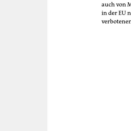
auch von M
in der EU n
verbotenen