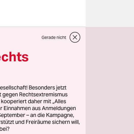
hne eines
Gerade nicht
.000
stration
echts
n sein wird
um,
tizionisten
tatt.
esellschaft! Besonders jetzt
rt gegen Rechtsextremismus
z kooperiert daher mit „Alles
den
ller Einnahmen aus Anmeldungen
ran,
. September – an die Kampagne,
ie
rstützt und Freiräume sichern will,
chen Wort
bei?