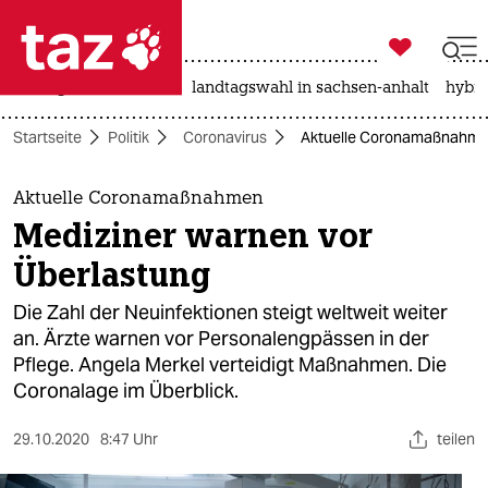

taz zahl ich
niedrigwasser
rente
landtagswahl in sachsen-anhalt
hybri

taz zahl ich
Startseite
Politik
Coronavirus
Aktuelle Coronamaßnahmen
taz zahl ich
themen
Aktuelle Coronamaßnahmen
Mediziner warnen vor
politik
Überlastung
öko
Die Zahl der Neuinfektionen steigt weltweit weiter
an. Ärzte warnen vor Personalengpässen in der
gesellschaft
Pflege. Angela Merkel verteidigt Maßnahmen. Die
Coronalage im Überblick.
kultur
sport
29.10.2020
8:47 Uhr
teilen