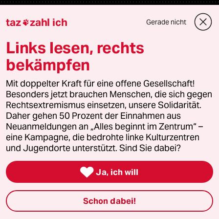
Unterstützen
taz
zahl ich
Gerade nicht

Links lesen, rechts
abo
bekämpfen
genossenschaft
Mit doppelter Kraft für eine offene Gesellschaft!
Besonders jetzt brauchen Menschen, die sich gegen
taz zahl ich
Rechtsextremismus einsetzen, unsere Solidarität.
Daher gehen 50 Prozent der Einnahmen aus
recherchefonds ausland
Neuanmeldungen an „Alles beginnt im Zentrum“ –
eine Kampagne, die bedrohte linke Kulturzentren
panterstiftung
und Jugendorte unterstützt. Sind Sie dabei?
panterpreis 2026

Ja, ich will
Schon dabei!
Podcast