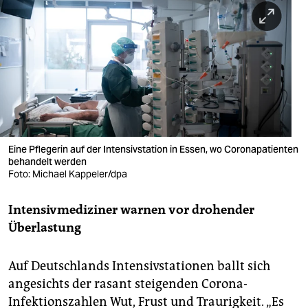
berlin
nord
wahrheit
verlag
verlag
veranstaltungen
Eine Pflegerin auf der Intensivstation in Essen, wo Coronapatienten
behandelt werden
shop
Foto: Michael Kappeler/dpa
fragen & hilfe
Intensivmediziner warnen vor drohender
Überlastung
unterstützen
abo
Auf Deutschlands Intensivstationen ballt sich
angesichts der rasant steigenden Corona-
genossenschaft
Infektionszahlen Wut, Frust und Traurigkeit. „Es