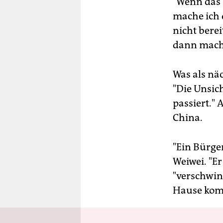
"Wenn das 
mache ich d
nicht bere
dann mach
Was als nä
"Die Unsic
passiert." 
China.
"Ein Bürger
Weiwei. "E
"verschwin
Hause komm