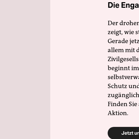
Die Enga
Der drohe
zeigt, wie
Gerade jet
allem mit d
Zivilgesell
beginnt im
selbstverw
Schutz und 
zugänglich
Finden Sie
Aktion.
Jetzt u