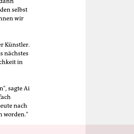
 dann
rden selbst
önnen wir
r Künstler.
ls nächstes
chkeit in
", sagte Ai
fach
heute nach
n worden."