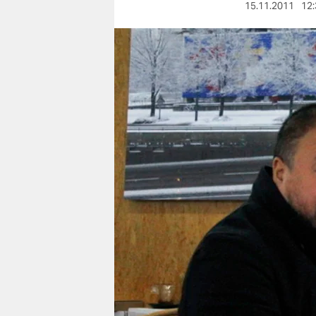
berlin
15.11.2011
12:
nord
wahrheit
verlag
verlag
veranstaltungen
shop
fragen & hilfe
unterstützen
abo
genossenschaft