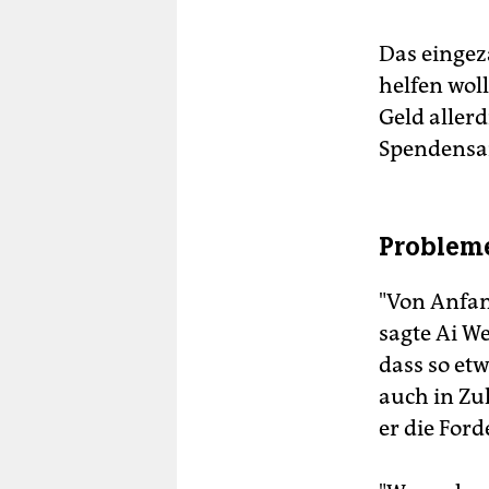
Das eingez
helfen woll
Geld aller
Spendensa
Problem
"Von Anfan
sagte Ai We
dass so et
auch in Zu
er die For