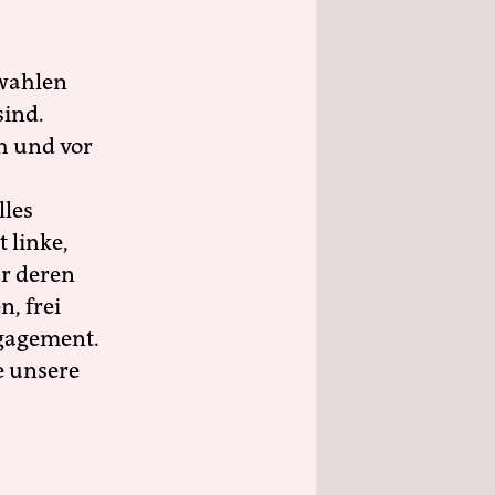
wahlen
sind.
h und vor
lles
 linke,
ür deren
n, frei
ngagement.
e unsere