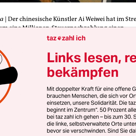
a
| Der chinesische Künstler Ai Weiwei hat im Stre
um eine Millionen-Steuernachzahlung einen
betrag gezahlt. Nach anfänglichen bürokratisc
taz
zahl ich

konnte der 54-Jährige am Dienstag schließlich 8,
Links lesen, r
Yuan, umgerechnet 790.000 Euro, auf ein Konto 
inanzamtes einzahlen, wie der Künstler der
bekämpfen
nagentur dpa berichtete.
Mit doppelter Kraft für eine offene G
g ist eine Voraussetzung dafür, Einspruch einleg
brauchen Menschen, die sich vor O
 den Aussichten sagte Ai Weiwei: "Wir haben nicht
einsetzen, unsere Solidarität. Die ta
fnungen."
beginnt im Zentrum“. 50 Prozent a
bei taz zahl ich gehen – bis zum 30
die linke, selbstverwaltete Orte unte
bevor sie verschwinden. Sind Sie da