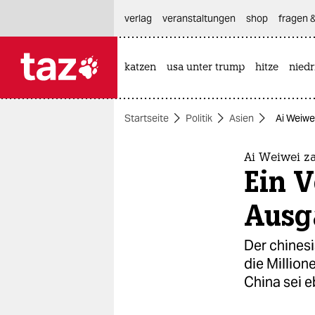
hautnavigation anspringen
hauptinhalt anspringen
footer anspringen
verlag
veranstaltungen
shop
fragen &
katzen
usa unter trump
hitze
nied

taz zahl ich
taz zahl ich
Startseite
Politik
Asien
Ai Weiwe
themen
politik
Ai Weiwei z
Ein 
öko
Ausg
gesellschaft
Der chines
kultur
die Millio
China sei e
sport