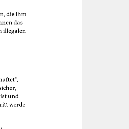
n, die ihm
ihnen das
 illegalen
aftet",
sicher,
ist und
ritt werde