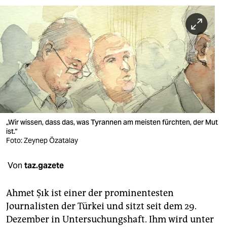
berlin
nord
wahrheit
verlag
verlag
veranstaltungen
„Wir wissen, dass das, was Tyrannen am meisten fürchten, der Mut
shop
ist.“
Foto: Zeynep Özatalay
fragen & hilfe
Von
taz.gazete
unterstützen
abo
Ahmet Şık ist einer der prominentesten
Journalisten der Türkei und sitzt seit dem 29.
genossenschaft
Dezember in Untersuchungshaft. Ihm wird unter