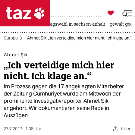

taz zahl ich
nahost-konflikt
landtagswahl in sachsen-anhalt
gewalt gege

taz zahl ich
Europa
Ahmet Şık: „Ich verteidige mich hier nicht. Ich klage an.“
taz zahl ich
themen
Ahmet Şık
„Ich verteidige mich hier
politik
nicht. Ich klage an.“
öko
Im Prozess gegen die 17 angeklagten Mitarbeiter
der Zeitung Cumhuriyet wurde am Mittwoch der
gesellschaft
prominente Investigativreporter Ahmet Şık
angehört. Wir dokumentieren seine Rede in
kultur
Auszügen.
sport
27.7.2017
1:08 Uhr
teilen