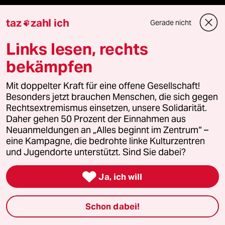
Le Monde diplomatique
taz
zahl ich
Gerade nicht

taz Archiv
Links lesen, rechts
bekämpfen
Mehr taz Angebote
Mit doppelter Kraft für eine offene Gesellschaft!
Besonders jetzt brauchen Menschen, die sich gegen
Rechtsextremismus einsetzen, unsere Solidarität.
Reisen
Daher gehen 50 Prozent der Einnahmen aus
Neuanmeldungen an „Alles beginnt im Zentrum“ –
Kantine
eine Kampagne, die bedrohte linke Kulturzentren
und Jugendorte unterstützt. Sind Sie dabei?
Shop

Ja, ich will
Anzeigen
Schon dabei!