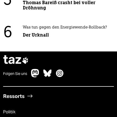
5
Thomas Bareiß crasht bei voller
Dröhnung
6
Was tun gegen den Energiewende-Rollback?
Der Urknall
taz

Folgen Sie uns
Ressorts
Politik