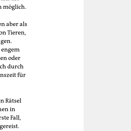
n möglich.
en aber als
on Tieren,
agen.
i engem
ten oder
uch durch
nszeit für
n Rätsel
hen in
te Fall,
ereist.