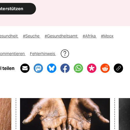
nterstützen
esundheit
#Seuche
#Gesundheitsamt
#Afrika
#Mpox
ommentieren
Fehlerhinweis
 teilen