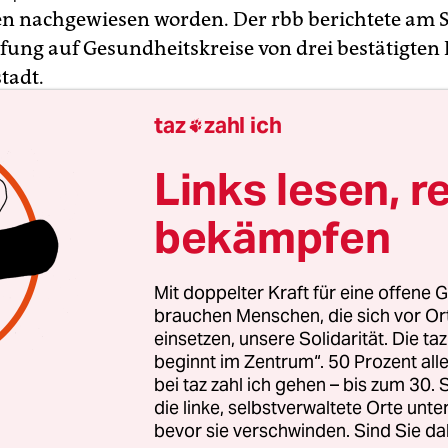
n nachgewiesen worden. Der rbb berichtete am
fung auf Gesundheitskreise von drei bestätigten F
tadt.
taz
zahl ich

in-Westfalen liegen nach Angaben des
ndheitsministeriums Hinweise auf „mögliche K
Links lesen, r
it dem Affenpockenvirus“ vor. Diesen Hinweise
bekämpfen
en, sagte ein Sprecher des Ministeriums am Sa
Presse-Agentur. Das Landeszentrum für Gesundh
ustausch mit dem Ständigen Arbeitskreis der K
Mit doppelter Kraft für eine offene G
dlungszentren für Krankheiten durch hochpath
brauchen Menschen, die sich vor O
einsetzen, unsere Solidarität. Die ta
beginnt im Zentrum“. 50 Prozent a
bei taz zahl ich gehen – bis zum 30
die linke, selbstverwaltete Orte unte
bevor sie verschwinden. Sind Sie da