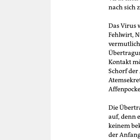
nach sich 
Das Virus w
Fehlwirt, 
vermutlich
Übertragun
Kontakt mö
Schorf der
Atemsekret
Affenpocke
Die Übertr
auf, denn e
keinem bek
der Anfang