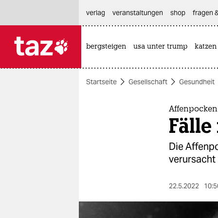
hautnavigation anspringen
hauptinhalt anspringen
footer anspringen
verlag
veranstaltungen
shop
fragen &
bergsteigen
usa unter trump
katzen

taz zahl ich
taz zahl ich
Startseite
Gesellschaft
Gesundheit
themen
politik
Affenpocken
Fälle
öko
Die Affenpo
gesellschaft
verursacht
kultur
22.5.2022
10:5
sport