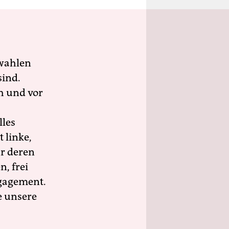
wahlen
sind.
h und vor
lles
 linke,
ür deren
n, frei
ngagement.
e unsere