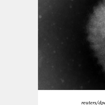
berlin
nord
wahrheit
verlag
verlag
veranstaltungen
shop
fragen & hilfe
unterstützen
abo
genossenschaft
reuters/dp