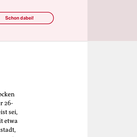
Schon dabei!
pocken
r 26-
st sei,
it etwa
stadt,