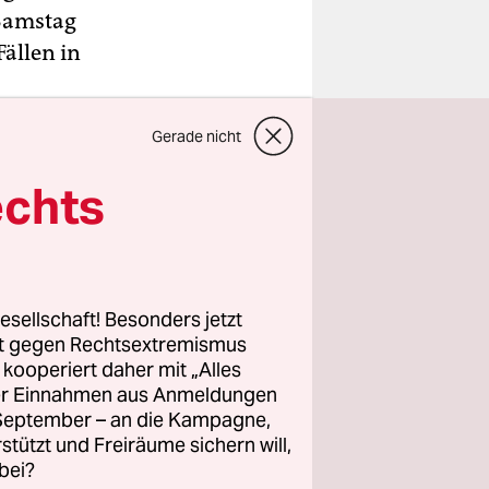
 Samstag
ällen in
Gerade nicht
ontakte von
echts
n werde
mstag der
eit stehe
ompetenz-
esellschaft! Besonders jetzt
ogene
rt gegen Rechtsextremismus
z kooperiert daher mit „Alles
ller Einnahmen aus Anmeldungen
. September – an die Kampagne,
rstützt und Freiräume sichern will,
bei?