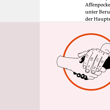
epaper login
Affenpocke
unter Beru
der Haupts
In Nordrhe
Landesgesu
Personen m
nachgegang
Deutschen 
in engem A
und Behan
Erreger.