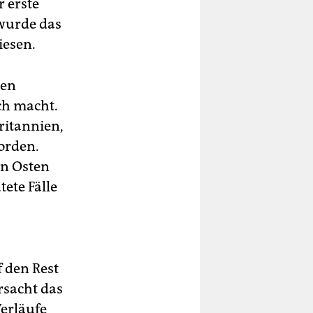
r erste
 wurde das
iesen.
ten
ch macht.
ritannien,
orden.
en Osten
ete Fälle
 den Rest
rsacht das
erläufe