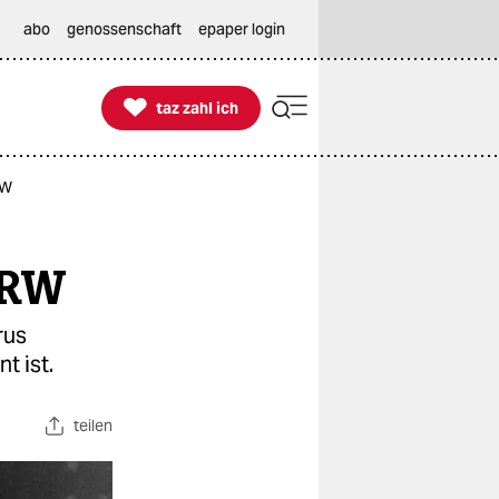
abo
genossenschaft
epaper login

taz zahl ich
taz zahl ich
RW
 NRW
rus
t ist.
teilen