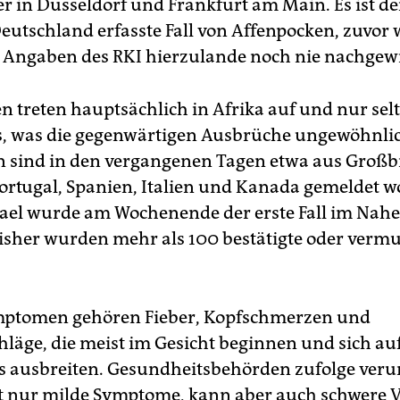
r in Düsseldorf und Frankfurt am Main. Es ist de
Deutschland erfasste Fall von Affenpocken, zuvor
 Angaben des RKI hierzulande noch nie nachgew
n treten hauptsächlich in Afrika auf und nur sel
, was die gegenwärtigen Ausbrüche ungewöhnli
n sind in den vergangenen Tagen etwa aus Großb
ortugal, Spanien, Italien und Kanada gemeldet w
rael wurde am Wochenende der erste Fall im Nah
isher wurden mehr als 100 bestätigte oder vermut
mptomen gehören Fieber, Kopfschmerzen und
läge, die meist im Gesicht beginnen und sich auf
s ausbreiten. Gesundheitsbehörden zufolge veru
t nur milde Symptome, kann aber auch schwere V