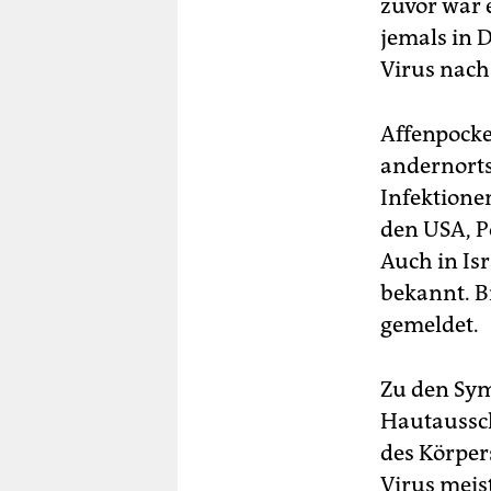
zuvor war e
jemals in 
Virus nach
Affenpocke
andernorts
Infektione
den USA, P
Auch in Is
bekannt. B
gemeldet.
Zu den Sy
Hautaussch
des Körper
Virus meis