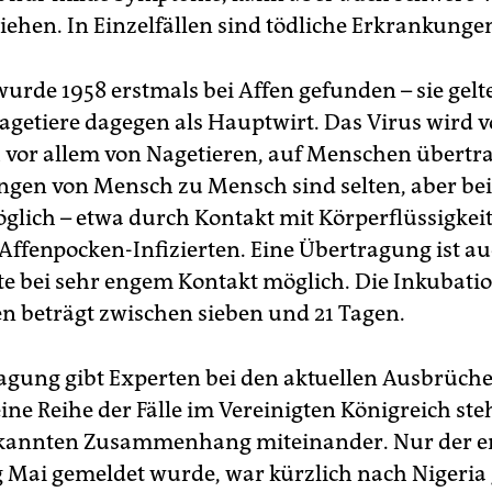
ziehen. In Einzelfällen sind tödliche Erkrankunge
urde 1958 erstmals bei Affen gefunden – sie gelt
Nagetiere dagegen als Hauptwirt. Das Virus wird v
 vor allem von Nagetieren, auf Menschen übertr
gen von Mensch zu Mensch sind selten, aber be
glich – etwa durch Kontakt mit Körperflüssigkei
 Affenpocken-Infizierten. Eine Übertragung ist a
e bei sehr engem Kontakt möglich. Die Inkubatio
n beträgt zwischen sieben und 21 Tagen.
agung gibt Experten bei den aktuellen Ausbrüche
ine Reihe der Fälle im Vereinigten Königreich ste
annten Zusammenhang miteinander. Nur der ers
 Mai gemeldet wurde, war kürzlich nach Nigeria g