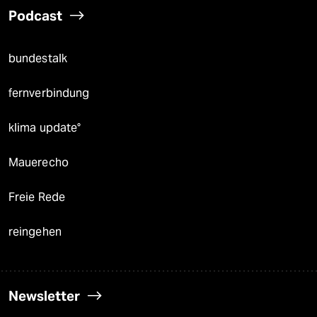
Podcast
bundestalk
fernverbindung
klima update°
Mauerecho
Freie Rede
reingehen
Newsletter