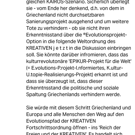
gleichen KAIROS-Szenario. Sicherlich überlegt
sie - vom Ende her denkend, d.h. von dem in
Griechenland nicht durchsetzbaren
Sanierungsprojekt ausgehend und um weitere
Tote zu verhindern - ob sie nicht ihren
Erkenntnisstand über die ®Evolutionsprojekt-
Option in die folgende Weltordnung des
KREATIVEN j e t z t in die Diskussion einbringen
soll. Sie könnte darüber infromieren, dass das
kulturrevolutonäre 'EPIKUR-Projekt für die Welt'
(= E.volutions-P.rojekt-I.nformiertes, K.ultur-
U.topie-Realisierungs-Projekt) erkannt ist und
dass sie überzeugt ist, dass dieser
Erkenntnsstand die politische und soziale
Spaltung Griechenlands verhindern werde.
Sie würde mit diesem Schritt Griechenland und
Europa und alle Menschen den Weg auf den
Evolutionspfad der KREATIVEN
Fortschrittsordnung öffnen - ins 'Reich der
Freien und der KREATIVEN'. Es handelt sich