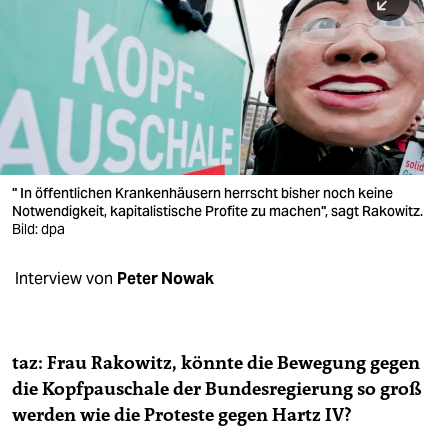
berlin
nord
wahrheit
verlag
verlag
" In öffentlichen Krankenhäusern herrscht bisher noch keine
Notwendigkeit, kapitalistische Profite zu machen", sagt Rakowitz.
veranstaltungen
Bild: dpa
shop
Interview von
Peter Nowak
fragen & hilfe
unterstützen
taz: Frau Rakowitz, könnte die Bewegung gegen
abo
die Kopfpauschale der Bundesregierung so groß
genossenschaft
werden wie die Proteste gegen Hartz IV?