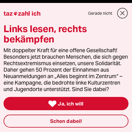
ePaper Login
taz
zahl ich
Gerade nicht

Downloads für Abonnierende
Links lesen, rechts
bekämpfen
Mit doppelter Kraft für eine offene Gesellschaft!
© 2026 taz Verlags und Vertriebs GmbH
Alle Rechte vorbehalten. Bei rechtlichen Fragen oder für Genehmigungen
Besonders jetzt brauchen Menschen, die sich gegen
wenden Sie sich bitte an
lizenzen@taz.de
Rechtsextremismus einsetzen, unsere Solidarität.
Daher gehen 50 Prozent der Einnahmen aus
Neuanmeldungen an „Alles beginnt im Zentrum“ –
Feedback
Redaktionsstatut
Kommune-Richtlinien
KI-
eine Kampagne, die bedrohte linke Kulturzentren
und Jugendorte unterstützt. Sind Sie dabei?
Leitlinie
Informant
Datenschutz
Impressum
AGB

Ja, ich will
Seitenwende
Einwilligungen widerrufen (Ads)
Schon dabei!