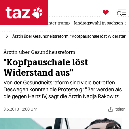

taz zahl ich
nahost-konflikt
usa unter trump
landtagswahl in sachsen-an

taz zahl ich
nd
Ärztin über Gesundheitsreform: "Kopfpauschale löst Widerstand
taz zahl ich
themen
Ärztin über Gesundheitsreform
"Kopfpauschale löst
politik
Widerstand aus"
öko
Von der Gesundheitsreform sind viele betroffen.
Deswegen könnten die Proteste größer werden als
gesellschaft
die gegen Hartz IV, sagt die Ärztin Nadja Rakowitz.
kultur
3.5.2010
2:00 Uhr
teilen
sport