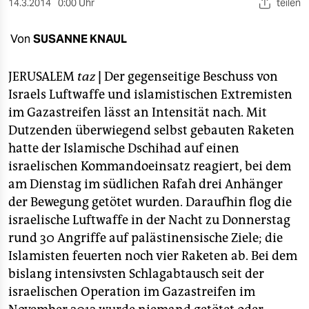
berlin
14.3.2014
0:00 Uhr
teilen
nord
Von
SUSANNE KNAUL
wahrheit
JERUSALEM
taz
|
Der gegenseitige Beschuss von
verlag
Israels Luftwaffe und islamistischen Extremisten
im Gazastreifen lässt an Intensität nach. Mit
verlag
Dutzenden überwiegend selbst gebauten Raketen
hatte der Islamische Dschihad auf einen
veranstaltungen
israelischen Kommandoeinsatz reagiert, bei dem
shop
am Dienstag im südlichen Rafah drei Anhänger
der Bewegung getötet wurden. Daraufhin flog die
fragen & hilfe
israelische Luftwaffe in der Nacht zu Donnerstag
unterstützen
rund 30 Angriffe auf palästinensische Ziele; die
Islamisten feuerten noch vier Raketen ab. Bei dem
abo
bislang intensivsten Schlagabtausch seit der
genossenschaft
israelischen Operation im Gazastreifen im