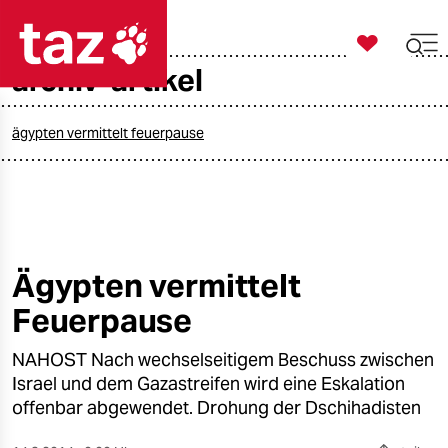

taz zahl ich
archiv-artikel

taz zahl ich
taz zahl ich
ägypten vermittelt feuerpause
themen
politik
öko
Ägypten vermittelt
Feuerpause
gesellschaft
NAHOST Nach wechselseitigem Beschuss zwischen
kultur
Israel und dem Gazastreifen wird eine Eskalation
sport
offenbar abgewendet. Drohung der Dschihadisten