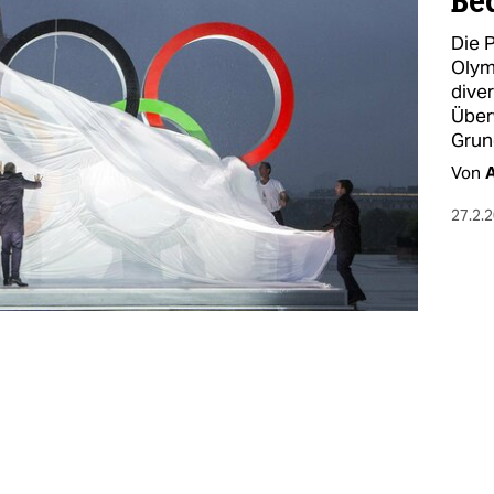
Be
Die 
Olym
dive
Über
Grun
Von
A
27.2.