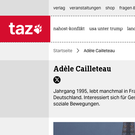
hautnavigation anspringen
hauptinhalt anspringen
footer anspringen
verlag
veranstaltungen
shop
fragen &
nahost-konflikt
usa unter trump
lan

taz zahl ich
taz zahl ich
Startseite
Adèle Cailleteau
themen
Adèle Cailleteau
politik
öko
Jahrgang 1995, lebt manchmal in Fr
gesellschaft
Deutschland. Interessiert sich für G
soziale Bewegungen.
kultur
sport