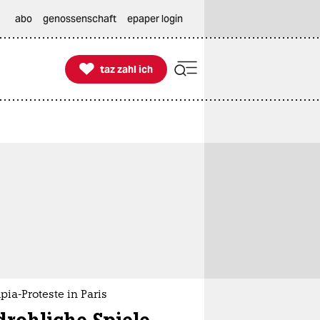
abo
genossenschaft
epaper login

taz zahl ich
taz zahl ich
ia-Proteste in Paris