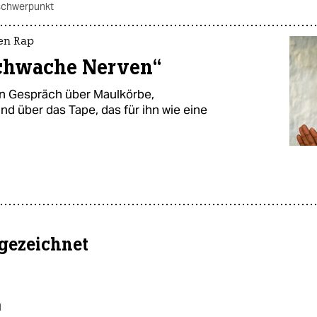
schwerpunkt
hen Rap
 schwache Nerven“
in Gespräch über Maulkörbe,
d über das Tape, das für ihn wie eine
gezeichnet
d