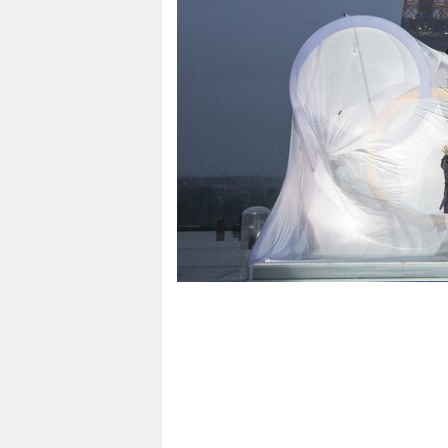
berlin
nord
wahrheit
verlag
verlag
veranstaltungen
shop
fragen & hilfe
unterstützen
abo
genossenschaft