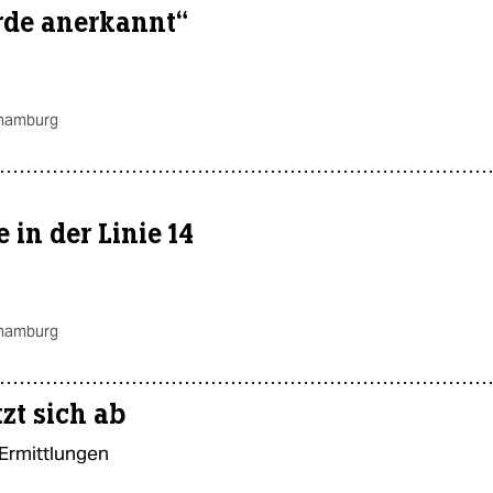
rde anerkannt“
.hamburg
 in der Linie 14
.hamburg
zt sich ab
 Ermittlungen