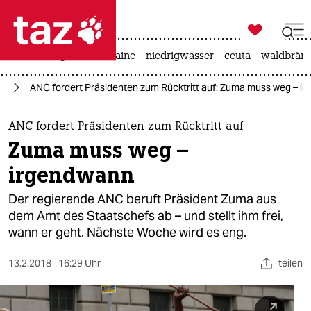

taz zahl ich
hitze
krieg in der ukraine
niedrigwasser
ceuta
waldbrän

taz zahl ich
ka
ANC fordert Präsidenten zum Rücktritt auf: Zuma muss weg – i
taz zahl ich
themen
ANC fordert Präsidenten zum Rücktritt auf
Zuma muss weg –
politik
irgendwann
öko
Der regierende ANC beruft Präsident Zuma aus
dem Amt des Staatschefs ab – und stellt ihm frei,
gesellschaft
wann er geht. Nächste Woche wird es eng.
kultur
13.2.2018
16:29 Uhr
teilen
sport