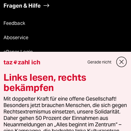
Fragen & Hilfe
Feedback
Aboservice
ePaper Login
taz
zahl ich
Gerade nicht

Downloads für Abonnierende
Links lesen, rechts
bekämpfen
© 2026 taz Verlags und Vertriebs GmbH
Alle Rechte vorbehalten. Bei rechtlichen Fragen oder für Genehmigungen
Mit doppelter Kraft für eine offene Gesellschaft!
wenden Sie sich bitte an
lizenzen@taz.de
Besonders jetzt brauchen Menschen, die sich gegen
Rechtsextremismus einsetzen, unsere Solidarität.
Daher gehen 50 Prozent der Einnahmen aus
Feedback
Redaktionsstatut
Kommune-Richtlinien
KI-
Neuanmeldungen an „Alles beginnt im Zentrum“ –