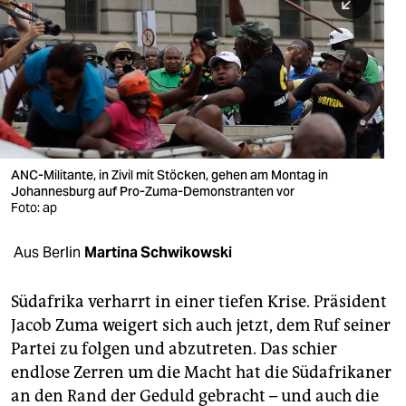
berlin
nord
wahrheit
verlag
verlag
ANC-Militante, in Zivil mit Stöcken, gehen am Montag in
Johannesburg auf Pro-Zuma-Demonstranten vor
veranstaltungen
Foto: ap
shop
Aus Berlin
Martina Schwikowski
fragen & hilfe
unterstützen
Südafrika verharrt in einer tiefen Krise. Präsident
Jacob Zuma weigert sich auch jetzt, dem Ruf seiner
abo
Partei zu folgen und abzutreten. Das schier
endlose Zerren um die Macht hat die Süd­afrikaner
genossenschaft
an den Rand der Geduld gebracht – und auch die