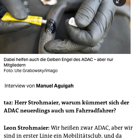
berlin
nord
wahrheit
verlag
verlag
Dabei helfen auch die Gelben Engel des ADAC – aber nur
Mitgliedern
veranstaltungen
Foto: Ute Grabowsky/imago
shop
Interview von
Manuel Aguigah
fragen & hilfe
unterstützen
taz: Herr Strohmaier, warum kümmert sich der
ADAC ­neuerdings auch um Fahrradfahrer?
abo
genossenschaft
Leon Strohmaier:
Wir heißen zwar ADAC, aber wir
sind in erster Linie ein Mobilitätsclub, und da