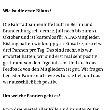
bei aller Art von Fahrradpannen freuen, sei es ein
platter Reifen oder ein gebrochener Rahmen. Sogar
Wie ist die erste Bilanz?
nach Hause kommen die Gelben Engel des ADAC,
meistens binnen 45 Minuten. Den Service genießt
aber nur, wer ADAC-Mitglied ist.
(taz)
Die Fahrradpannenhilfe läuft in Berlin und
Brandenburg seit dem 12. Juli noch bis zum 31.
Oktober und ist kostenlos für ADAC-Mitglieder.
Bislang hatten wir knapp 300 Einsätze, also etwa
drei Pannen pro Tag. Das sind mehr, als wir
erwartet hatten, wir sind erst mal sehr positiv
gestimmt von den Ergebnissen. Und auch das
Feedback von den Mitgliedern ist gut: Wir fragen
bei jeder Panne nach, wie es für sie lief, und das
war ausschließlich positiv.
Um welche Pannen geht es?
Etwa drei Viertel aller Fälle sind kaputte Reifen.