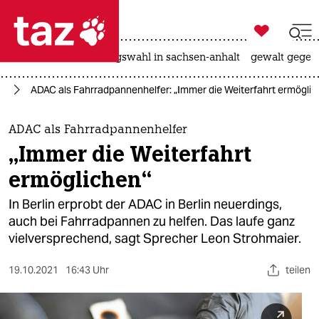

taz zahl ich
hitze
surfen
landtagswahl in sachsen-anhalt
gewalt gegen

taz zahl ich
in
ADAC als Fahrradpannenhelfer: „Immer die Weiterfahrt ermöglic
taz zahl ich
themen
ADAC als Fahrradpannenhelfer
„Immer die Weiterfahrt
politik
ermöglichen“
öko
In Berlin erprobt der ADAC in Berlin neuerdings,
auch bei Fahrradpannen zu helfen. Das laufe ganz
gesellschaft
vielversprechend, sagt Sprecher Leon Strohmaier.
kultur
19.10.2021
16:43 Uhr
teilen
sport