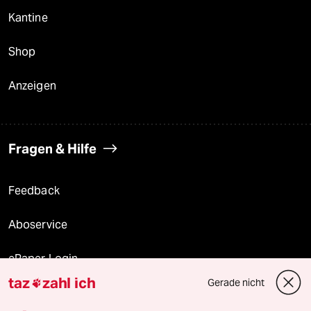
Kantine
Shop
Anzeigen
Fragen & Hilfe
Feedback
Aboservice
ePaper Login
taz
zahl ich
Gerade nicht

Downloads für Abonnierende