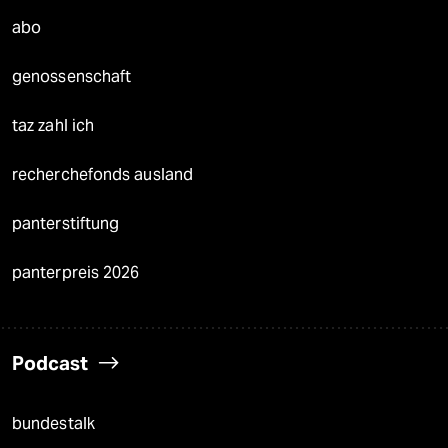
abo
genossenschaft
taz zahl ich
recherchefonds ausland
panterstiftung
panterpreis 2026
Podcast
bundestalk