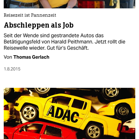
berlin
nord
Reisezeit ist Pannenzeit
Abschleppen als Job
wahrheit
Seit der Wende sind gestrandete Autos das
verlag
Betätigungsfeld von Harald Peithmann. Jetzt rollt die
Reisewelle wieder. Gut für‘s Geschäft.
verlag
Von
Thomas Gerlach
veranstaltungen
1.8.2015
shop
fragen & hilfe
unterstützen
abo
genossenschaft