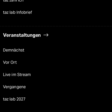
taz zahl ich
taz lab Infobrief
Veranstaltungen
Demnächst
Vor Ort
Live im Stream
Vergangene
taz lab 2027