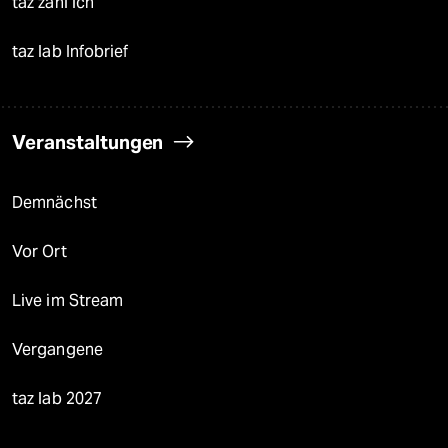
taz zahl ich
taz lab Infobrief
Veranstaltungen
Demnächst
Vor Ort
Live im Stream
Vergangene
taz lab 2027