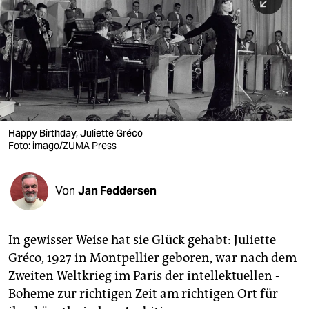
berlin
nord
wahrheit
verlag
verlag
Happy Birthday, Juliette Gréco
Foto: imago/ZUMA Press
veranstaltungen
shop
Von
Jan Feddersen
fragen & hilfe
unterstützen
In gewisser Weise hat sie Glück gehabt: Juliette
Gréco, 1927 in Montpellier geboren, war nach dem
abo
Zweiten Weltkrieg im Paris der intellektuellen ­
genossenschaft
Boheme zur richtigen Zeit am richtigen Ort für