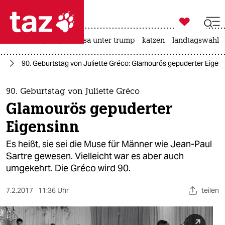

taz zahl ich
hitze
bergsteigen
usa unter trump
katzen
landtagswahl i

taz zahl ich
ch
90. Geburtstag von Juliette Gréco: Glamourös gepuderter Eigen
taz zahl ich
themen
90. Geburtstag von Juliette Gréco
Glamourös gepuderter
politik
Eigensinn
öko
Es heißt, sie sei die Muse für Männer wie Jean-Paul
Sartre gewesen. Vielleicht war es aber auch
gesellschaft
umgekehrt. Die Gréco wird 90.
kultur
7.2.2017
11:36 Uhr
teilen
sport