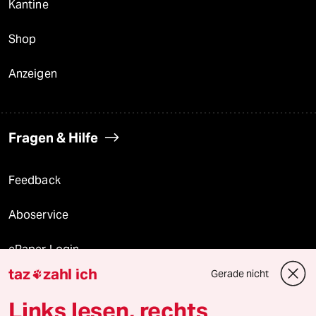
Kantine
Shop
Anzeigen
Fragen & Hilfe
Feedback
Aboservice
ePaper Login
taz
zahl ich
Gerade nicht

Downloads für Abonnierende
Links lesen, rechts