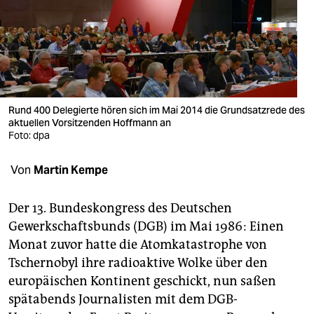
berlin
nord
wahrheit
verlag
Rund 400 Delegierte hören sich im Mai 2014 die Grundsatzrede des
aktuellen Vorsitzenden Hoffmann an
verlag
Foto: dpa
veranstaltungen
Von
Martin Kempe
shop
fragen & hilfe
Der 13. Bundeskongress des Deutschen
Gewerkschaftsbunds (DGB) im Mai 1986: Einen
unterstützen
Monat zuvor hatte die Atomkatastrophe von
Tschernobyl ihre radioaktive Wolke über den
abo
europäischen Kontinent geschickt, nun saßen
genossenschaft
spätabends Journalisten mit dem DGB-