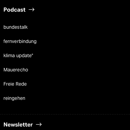
Podcast
bundestalk
fernverbindung
klima update°
Mauerecho
Freie Rede
reingehen
Newsletter