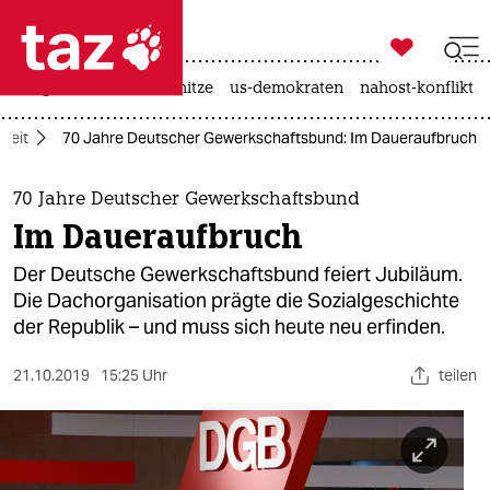

taz zahl ich
krieg in der ukraine
hitze
us-demokraten
nahost-konflikt

taz zahl ich
rbeit
70 Jahre Deutscher Gewerkschaftsbund: Im Daueraufbruch
taz zahl ich
themen
70 Jahre Deutscher Gewerkschaftsbund
Im Daueraufbruch
politik
Der Deutsche Gewerkschaftsbund feiert Jubiläum.
öko
Die Dachorganisation prägte die Sozialgeschichte
der Republik – und muss sich heute neu erfinden.
gesellschaft
21.10.2019
15:25 Uhr
teilen
kultur
sport