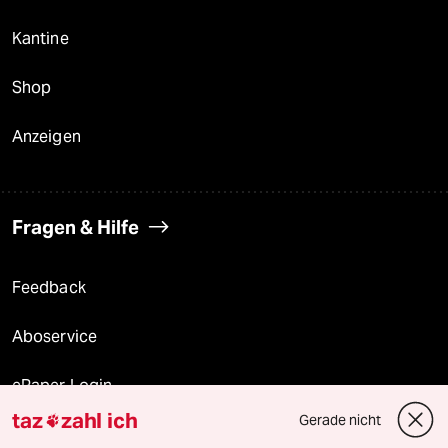
Kantine
Shop
Anzeigen
Fragen & Hilfe
Feedback
Aboservice
ePaper Login
taz
zahl ich
Gerade nicht

Downloads für Abonnierende