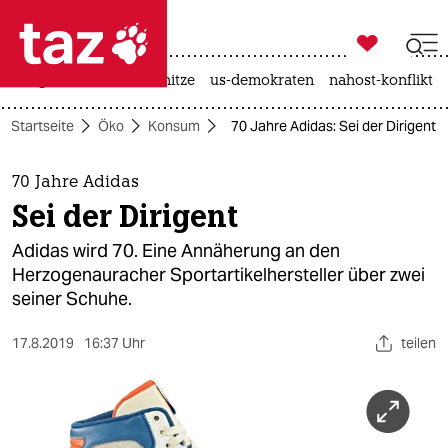

taz zahl ich
krieg in der ukraine
hitze
us-demokraten
nahost-konflikt

taz zahl ich
Startseite
Öko
Konsum
70 Jahre Adidas: Sei der Dirigent
taz zahl ich
themen
70 Jahre Adidas
Sei der Dirigent
politik
Adidas wird 70. Eine Annäherung an den
öko
Herzogenauracher Sportartikelhersteller über zwei
seiner Schuhe.
gesellschaft
17.8.2019
16:37 Uhr
teilen
kultur
sport