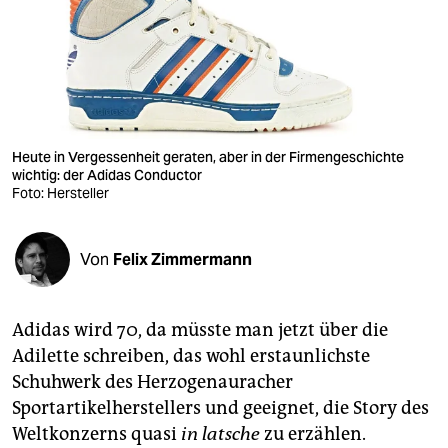
berlin
nord
wahrheit
verlag
Heute in Vergessenheit geraten, aber in der Firmengeschichte
verlag
wichtig: der Adidas Conductor
Foto: Hersteller
veranstaltungen
shop
Von
Felix Zimmermann
fragen & hilfe
Adidas wird 70, da müsste man jetzt über die
unterstützen
Adilette schreiben, das wohl erstaunlichste
abo
Schuhwerk des Herzogenauracher
Sportartikelherstellers und geeignet, die Story des
genossenschaft
Weltkonzerns quasi
in latsche
zu erzählen.