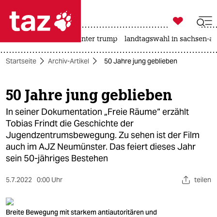

taz zahl ich
nahost-konflikt
usa unter trump
landtagswahl in sachsen-an

taz zahl ich
Startseite
Archiv-Artikel
50 Jahre jung geblieben
taz zahl ich
themen
50 Jahre jung geblieben
politik
In seiner Dokumentation „Freie Räume“ erzählt
Tobias Frindt die Geschichte der
öko
Jugendzentrumsbewegung. Zu sehen ist der Film
auch im AJZ Neumünster. Das feiert dieses Jahr
gesellschaft
sein 50-jähriges Bestehen
kultur
5.7.2022
0:00 Uhr
teilen
sport
Breite Bewegung mit starkem antiautoritären und