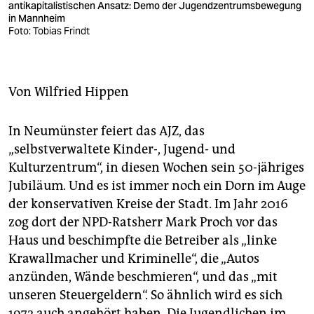
berlin
antikapitalistischen An­satz: De­mo der Jugendzentrumsbewegung
in Mannheim
nord
Foto: Tobias Frindt
wahrheit
Von
Wilfried Hippen
verlag
verlag
In Neumünster feiert das AJZ, das
„selbstverwaltete Kinder-, Jugend- und
veranstaltungen
Kulturzentrum“, in diesen Wochen sein 50-jähriges
shop
Jubiläum. Und es ist immer noch ein Dorn im Auge
der konservativen Kreise der Stadt. Im Jahr 2016
fragen & hilfe
zog dort der NPD-Ratsherr Mark Proch vor das
unterstützen
Haus und beschimpfte die Betreiber als „linke
Krawallmacher und Kriminelle“, die „Autos
abo
anzünden, Wände beschmieren“, und das „mit
genossenschaft
unseren Steuergeldern“. So ähnlich wird es sich
1972 auch angehört haben. Die Jugendlichen im