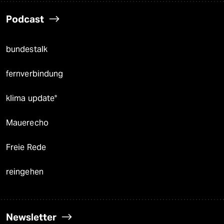
Podcast
bundestalk
fernverbindung
klima update°
Mauerecho
Freie Rede
reingehen
Newsletter