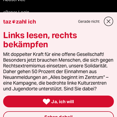
ePaper Login
taz
zahl ich
Gerade nicht

Downloads für Abonnierende
Links lesen, rechts
bekämpfen
© 2026 taz Verlags und Vertriebs GmbH
Mit doppelter Kraft für eine offene Gesellschaft!
Alle Rechte vorbehalten. Bei rechtlichen Fragen oder für Genehmigungen
wenden Sie sich bitte an
lizenzen@taz.de
Besonders jetzt brauchen Menschen, die sich gegen
Rechtsextremismus einsetzen, unsere Solidarität.
Daher gehen 50 Prozent der Einnahmen aus
Feedback
Redaktionsstatut
Kommune-Richtlinien
KI-
Neuanmeldungen an „Alles beginnt im Zentrum“ –
eine Kampagne, die bedrohte linke Kulturzentren
Leitlinie
Informant
Datenschutz
Impressum
AGB
und Jugendorte unterstützt. Sind Sie dabei?
Seitenwende
Einwilligungen widerrufen (Ads)

Ja, ich will