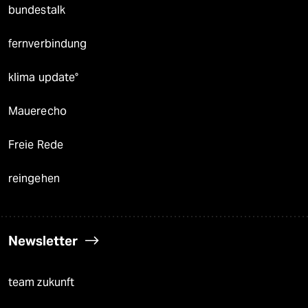
bundestalk
fernverbindung
klima update°
Mauerecho
Freie Rede
reingehen
Newsletter
team zukunft