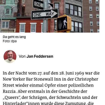
berlin
nord
wahrheit
verlag
Da geht es lang
Foto: dpa
verlag
veranstaltungen
Von
Jan Feddersen
shop
fragen & hilfe
In der Nacht vom 27. auf den 28. Juni 1969 war die
unterstützen
New Yorker Bar Stonewall Inn in der Christopher
Street wieder einmal Opfer einer polizeilichen
abo
Razzia. Aber erstmals in der Geschichte der
genossenschaft
„Queers“, der Schrägen, der Schwuchteln und der
Hinterlader*innen wurde diese Zumutung, die