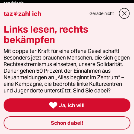
taz frisch
taz
zahl ich
Gerade nicht

taz zahl ich
Links lesen, rechts
taz lab Infobrief
bekämpfen
Mit doppelter Kraft für eine offene Gesellschaft!
Besonders jetzt brauchen Menschen, die sich gegen
Veranstaltungen
Rechtsextremismus einsetzen, unsere Solidarität.
Daher gehen 50 Prozent der Einnahmen aus
Neuanmeldungen an „Alles beginnt im Zentrum“ –
Demnächst
eine Kampagne, die bedrohte linke Kulturzentren
und Jugendorte unterstützt. Sind Sie dabei?
Vor Ort

Ja, ich will
Live im Stream
Vergangene
Schon dabei!