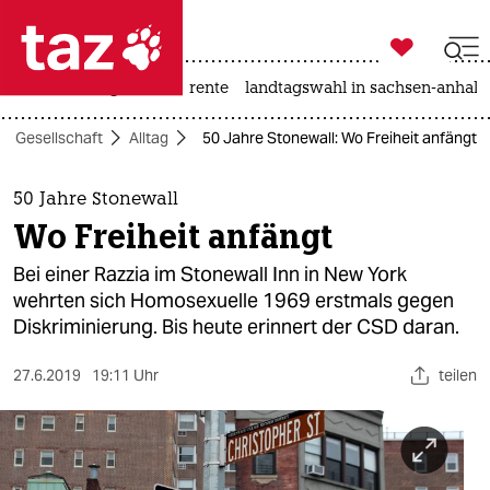

taz zahl ich
hitze
niedrigwasser
rente
landtagswahl in sachsen-anhalt

taz zahl ich
Gesellschaft
Alltag
50 Jahre Stonewall: Wo Freiheit anfängt
taz zahl ich
themen
50 Jahre Stonewall
Wo Freiheit anfängt
politik
Bei einer Razzia im Stonewall Inn in New York
öko
wehrten sich Homosexuelle 1969 erstmals gegen
Diskriminierung. Bis heute erinnert der CSD daran.
gesellschaft
27.6.2019
19:11 Uhr
teilen
kultur
sport