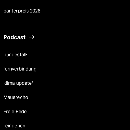
panterpreis 2026
Podcast
bundestalk
fernverbindung
klima update°
Mauerecho
Freie Rede
reingehen