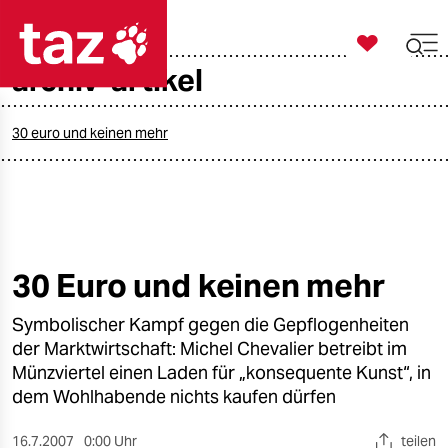

taz zahl ich
archiv-artikel

taz zahl ich
taz zahl ich
30 euro und keinen mehr
themen
politik
öko
30 Euro und keinen mehr
gesellschaft
Symbolischer Kampf gegen die Gepflogenheiten
der Marktwirtschaft: Michel Chevalier betreibt im
kultur
Münzviertel einen Laden für „konsequente Kunst“, in
dem Wohlhabende nichts kaufen dürfen
sport
16.7.2007
0:00 Uhr
teilen