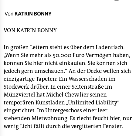
berlin
nord
Von
KATRIN BONNY
wahrheit
VON
KATRIN BONNY
verlag
In großen Lettern steht es über dem Ladentisch:
verlag
„Wenn Sie mehr als 50.000 Euro Vermögen haben,
können Sie hier nicht einkaufen. Sie können sich
veranstaltungen
jedoch gern umschauen.“ An der Decke wellen sich
shop
einzigartige Tapeten: Ein Wasserschaden im
Stockwerk drüber. In einer Seitenstraße im
fragen & hilfe
Münzviertel hat Michel Chevalier seinen
unterstützen
temporären Kunstladen „Unlimited Liability“
eingerichtet. Im Untergeschoss einer leer
abo
stehenden Mietwohnung. Es riecht feucht hier, nur
genossenschaft
wenig Licht fällt durch die vergitterten Fenster.