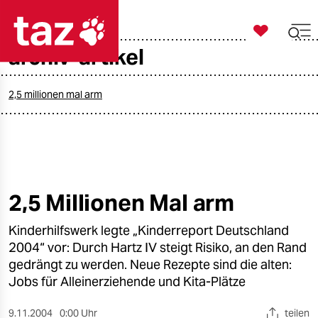

taz zahl ich
archiv-artikel

taz zahl ich
taz zahl ich
2,5 millionen mal arm
themen
politik
öko
2,5 Millionen Mal arm
gesellschaft
Kinderhilfswerk legte „Kinderreport Deutschland
2004“ vor: Durch Hartz IV steigt Risiko, an den Rand
kultur
gedrängt zu werden. Neue Rezepte sind die alten:
Jobs für Alleinerziehende und Kita-Plätze
sport
9.11.2004
0:00 Uhr
teilen