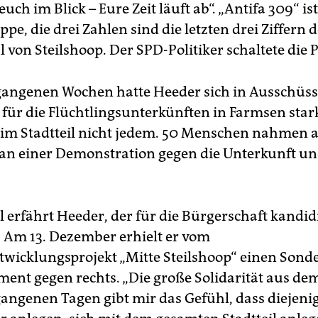
uch im Blick – Eure Zeit läuft ab“. „Antifa 309“ ist
pe, die drei Zahlen sind die letzten drei Ziffern 
l von Steilshoop. Der SPD-Politiker schaltete die P
gangenen Wochen hatte Heeder sich in Ausschüs
 für die Flüchtlingsunterkünften in Farmsen sta
t im Stadtteil nicht jedem. 50 Menschen nahmen a
n einer Demonstration gegen die Unterkunft un
l erfährt Heeder, der für die Bürgerschaft kandidi
t. Am 13. Dezember erhielt er vom
ntwicklungsprojekt „Mitte Steilshoop“ einen Sonde
ment gegen rechts. „Die große Solidarität aus dem
gangenen Tagen gibt mir das Gefühl, dass diejenig