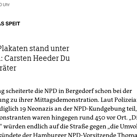
0 Uhr
S SPEIT
Plakaten stand unter
: Carsten Heeder Du
räter
 scheiterte die NPD in Bergedorf schon bei der
ung zu ihrer Mittagsdemonstration. Laut Polize
iglich 19 Neonazis an der NPD-Kundgebung teil,
stranten waren hingegen rund 450 vor Ort. „D
 würden endlich auf die Straße gegen „die Umv
rkündete der Hamburger NPD-Vorsitzende Thoma