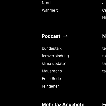
Nord
J
Wahrheit
C
Hi
Podcast
N
bundestalk
t
fernverbindung
ta
klima update°
ta
Mauerecho
ta
Freie Rede
reingehen
Mehr taz Angebote
F