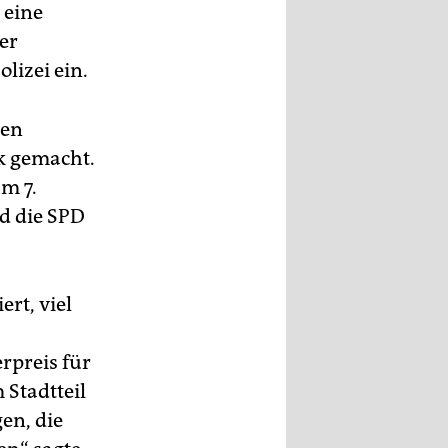
 eine
der
olizei ein.
sen
rk gemacht.
m 7.
d die SPD
ert, viel
rpreis für
 Stadtteil
en, die