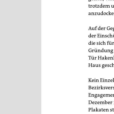
epaper login
trotzdem u
anzudocke
Auf der G
der Einsch
die sich fü
Gründung e
Tür Hakenk
Haus gesch
Kein Einze
Bezirksver
Engagement
Dezember f
Plakaten s