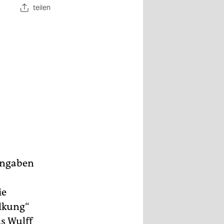
teilen
iangaben
ie
olkung“
s Wulff