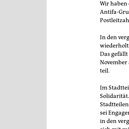
Wir haben e
Antifa-Grup
Postleitzah
In den ver
wiederholt
Das gefäll
November a
teil.
Im Stadttei
Solidaritä
Stadtteile
sei Engage
in den ver