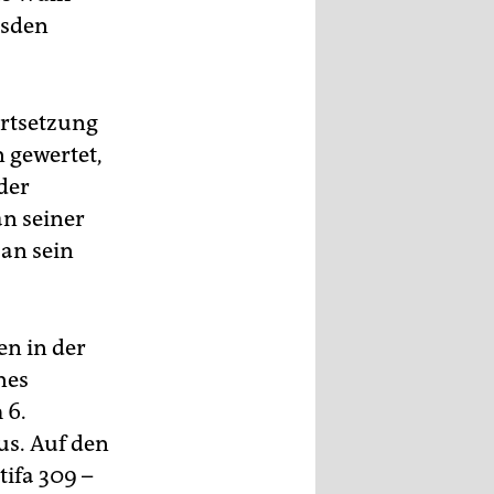
esden
rtsetzung
 gewertet,
der
an seiner
an sein
n in der
nes
 6.
us. Auf den
tifa 309 –