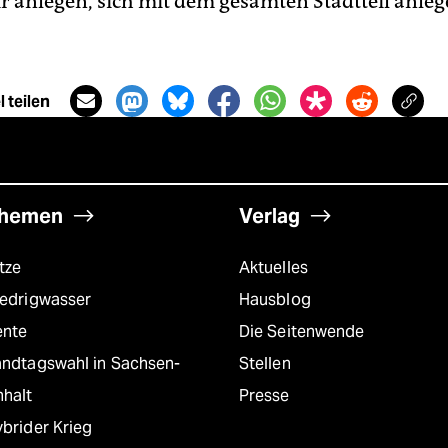
ir anlegen, sich mit dem gesamten Stadtteil anleg
 teilen
hemen
Verlag
tze
Aktuelles
iedrigwasser
Hausblog
ente
Die Seitenwende
andtagswahl in Sachsen-
Stellen
nhalt
Presse
brider Krieg