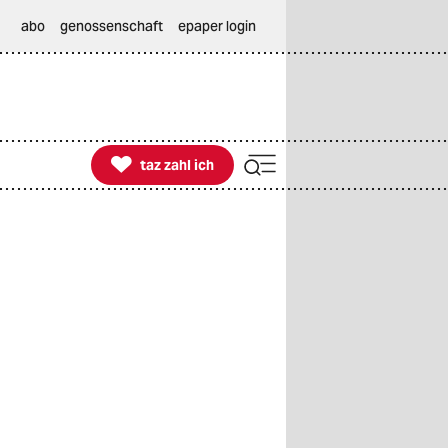
abo
genossenschaft
epaper login

taz zahl ich
taz zahl ich