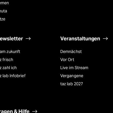
emen
euta
tze
ewsletter
Veranstaltungen
eam zukunft
Demnächst
z frisch
Vor Ort
z zahl ich
Live im Stream
z lab Infobrief
Vergangene
taz lab 2027
ragen & Hilfe