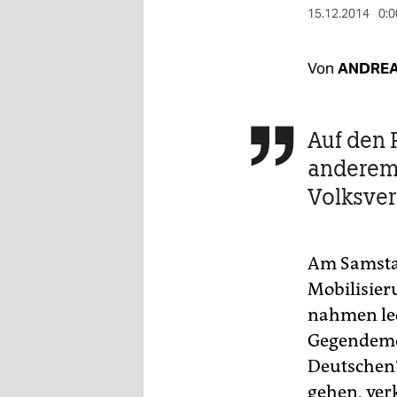
berlin
15.12.2014
0:0
nord
Von
ANDREA
wahrheit
verlag
Auf den 

verlag
anderem
veranstaltungen
Volksver
shop
fragen & hilfe
Am Samstag
Mobilisier
unterstützen
nahmen led
abo
Gegendemon
Deutschen“
genossenschaft
gehen, ve