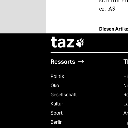
sich mit m
er.
AS
Diesen Artikel
taz

Ressorts
T
Politik
Hi
Öko
N
Gesellschaft
R
Kultur
L
Sport
A
Berlin
Hy