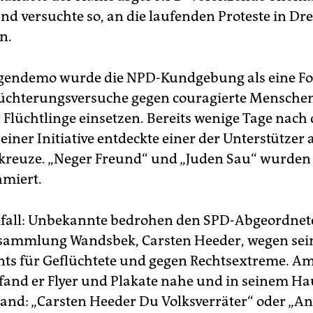
nd versuchte so, an die laufenden Proteste in Dr
n.
egendemo wurde die NPD-Kundgebung als eine Fo
üchterungsversuche gegen couragierte Menschen
r Flüchtlinge einsetzen. Bereits wenige Tage nach 
iner Initiative entdeckte einer der Unterstützer 
reuze. „Neger Freund“ und „Juden Sau“ wurden 
miert.
lfall: Unbekannte bedrohen den SPD-Abgeordnete
sammlung Wandsbek, Carsten Heeder, wegen sei
s für Geflüchtete und gegen Rechtsextreme. Am
and er Flyer und Plakate nahe und in seinem Ha
tand: „Carsten Heeder Du Volksverräter“ oder „An