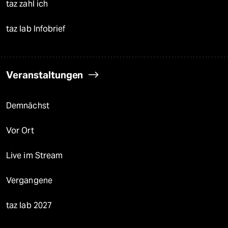
taz zahl ich
taz lab Infobrief
Veranstaltungen
Demnächst
Vor Ort
Live im Stream
Vergangene
taz lab 2027