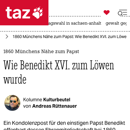

taz zahl ich
nahost-konflikt
landtagswahl in sachsen-anhalt
gewalt gege

taz zahl ich
rt
1860 Münchens Nähe zum Papst: Wie Benedikt XVI. zum Löwen
taz zahl ich
themen
1860 Münchens Nähe zum Papst
Wie Benedikt XVI. zum Löwen
politik
wurde
öko
gesellschaft
Kolumne
Kulturbeutel
kultur
von
Andreas Rüttenauer
sport
Ein Kondolenzpost für den einstigen Papst Benedikt
offenbart dessen Ehrenmitgliedschaft bei 1860