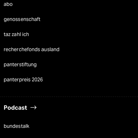
abo
genossenschaft
taz zahl ich
recherchefonds ausland
panterstiftung
panterpreis 2026
Podcast
bundestalk