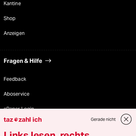
Kantine
Shop
Anzeigen
Fragen & Hilfe
Feedback
Aboservice
ePaper Login
taz
zahl ich
Gerade nicht

Downloads für Abonnierende
Links lesen, rechts