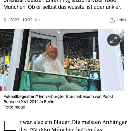
berlin
München. Ob er selbst das wusste, ist aber unklar.
nord
5.1.2023
10:32 Uhr
teilen
wahrheit
verlag
verlag
veranstaltungen
shop
fragen & hilfe
Fußballbegeistert? Ein verbürgter Stadionbesuch von Papst
unterstützen
Benedikt XVI. 2011 in Berlin
Foto: imago
abo
E
genossenschaft
r war also ein Blauer. Die meisten Anhänger
des TSV 1860 München hatten das