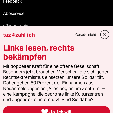
Feedback
Aboservice
ePaper Login
taz
zahl ich
Gerade nicht

Downloads für Abonnierende
Links lesen, rechts
bekämpfen
© 2026 taz Verlags und Vertriebs GmbH
Alle Rechte vorbehalten. Bei rechtlichen Fragen oder für Genehmigungen
Mit doppelter Kraft für eine offene Gesellschaft!
wenden Sie sich bitte an
lizenzen@taz.de
Besonders jetzt brauchen Menschen, die sich gegen
Rechtsextremismus einsetzen, unsere Solidarität.
Daher gehen 50 Prozent der Einnahmen aus
Feedback
Redaktionsstatut
Kommune-Richtlinien
KI-
Neuanmeldungen an „Alles beginnt im Zentrum“ –
eine Kampagne, die bedrohte linke Kulturzentren
Leitlinie
Informant
Datenschutz
Impressum
AGB
und Jugendorte unterstützt. Sind Sie dabei?
Seitenwende
Einwilligungen widerrufen (Ads)

Ja, ich will