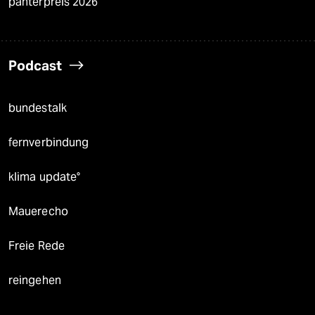
panterpreis 2026
Podcast
bundestalk
fernverbindung
klima update°
Mauerecho
Freie Rede
reingehen