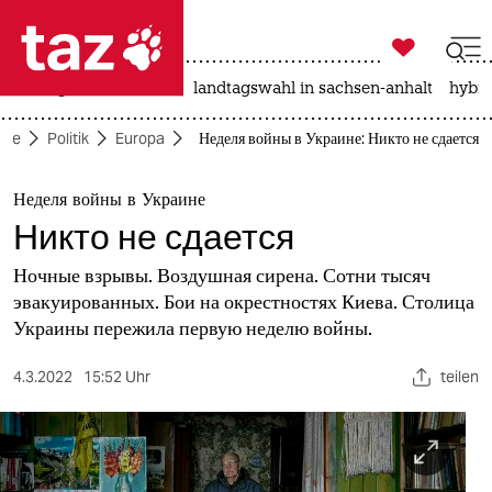

taz zahl ich
niedrigwasser
rente
landtagswahl in sachsen-anhalt
hybri

taz zahl ich
eite
Politik
Europa
Неделя войны в Украине: Никто не сдается
taz zahl ich
themen
Неделя войны в Украине
Никто не сдается
politik
Ночные взрывы. Воздушная сирена. Сотни тысяч
öko
эвакуированных. Бои на окрестностях Киева. Столица
Украины пережила первую неделю войны.
gesellschaft
4.3.2022
15:52 Uhr
teilen
kultur
sport