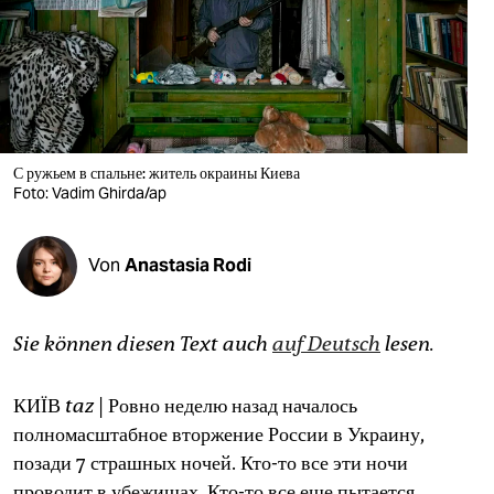
berlin
nord
wahrheit
verlag
С ружьем в спальне: житель окраины Киева
Foto: Vadim Ghirda/ap
verlag
veranstaltungen
Von
Anastasia Rodi
shop
fragen & hilfe
Sie können diesen Text auch
auf Deutsch
lesen.
unterstützen
КИЇВ
taz
| Ровно неделю назад началось
abo
полномасштабное вторжение России в Украину,
genossenschaft
позади 7 страшных ночей. Кто-то все эти ночи
проводит в убежищах. Кто-то все еще пытается