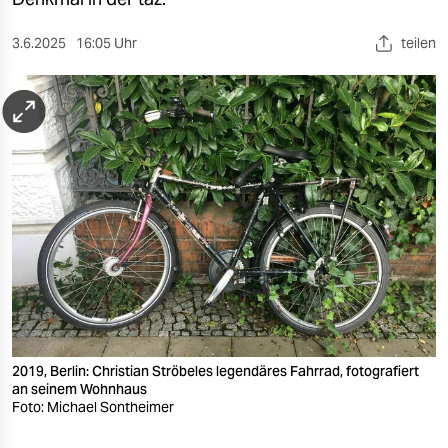
berlin
nord
3.6.2025
16:05 Uhr
teilen
wahrheit
verlag
verlag
veranstaltungen
shop
fragen & hilfe
unterstützen
2019, Berlin: Christian Ströbeles legendäres Fahrrad, fotografiert
abo
an seinem Wohnhaus
Foto: Michael Sontheimer
genossenschaft