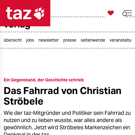

taz zahl ich
verlag

taz zahl ich
taz zahl ich
übersicht
jobs
newsletter
presse
seitenwende
veranstaltun
themen
politik
Ein Gegenstand, der Geschichte schrieb
öko
Das Fahrrad von Christian
gesellschaft
Ströbele
kultur
Wie der taz-Mitgründer und Politiker sein Fahrrad zu
nutzen und zu lieben wusste, war alles andere als
sport
gewöhnlich. Jetzt wird Ströbeles Markenzeichen ein
Denkmal in der taz.