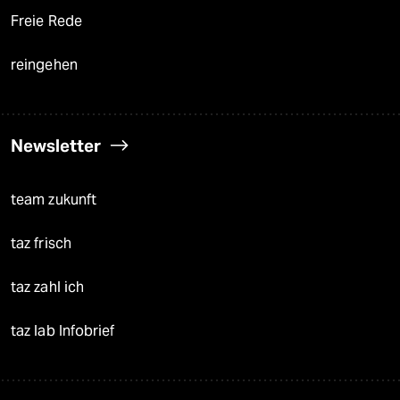
Freie Rede
reingehen
Newsletter
team zukunft
taz frisch
taz zahl ich
taz lab Infobrief