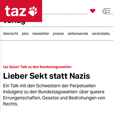

taz zahl ich
verlag

taz zahl ich
taz zahl ich
übersicht
jobs
newsletter
presse
seitenwende
veranstaltun
themen
politik
taz Queer Talk zu den Bundestagswahlen
öko
Lieber Sekt statt Nazis
gesellschaft
Ein Talk mit den Schwestern der Perpetuellen
kultur
Indulgenz zu den Bundestagswahlen: über queere
Errungenschaften, Gesetze und Bedrohungen von
sport
Rechts.