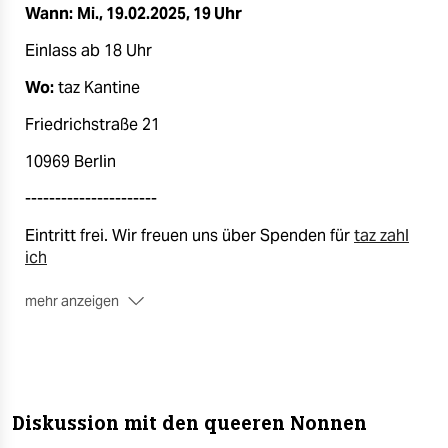
Wann:
Mi., 19.02.2025, 19 Uhr
Einlass ab 18 Uhr
Wo:
taz Kantine
Friedrichstraße 21
10969 Berlin
----------------------
Eintritt frei. Wir freuen uns über Spenden für
taz zahl
ich
mehr anzeigen
----------------------
Platzreservierung erforderlich.
Die Teilnahme ist nur mit einem im Voraus gebuchten
Ticket möglich. Wir bitten Sie daher um eine
Diskussion mit den queeren Nonnen
Anmeldung über das unten aufgeführte Ticket-Portal.