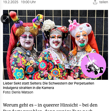
berlin
19.2.2025
19:00 Uhr
teilen
nord
wahrheit
verlag
verlag
veranstaltungen
shop
fragen & hilfe
unterstützen
Lieber Sekt statt Selters: Die Schwestern der Perpetuellen
Indulgenz strahlen in die Kamera
Foto: Denis Watson
abo
genossenschaft
Worum geht es – in queerer Hinsicht – bei den