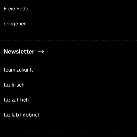
Freie Rede
reingehen
Newsletter
team zukunft
taz frisch
taz zahl ich
taz lab Infobrief