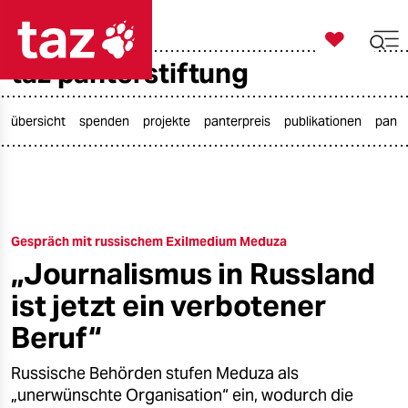

taz zahl ich
taz panterstiftung

taz zahl ich
taz zahl ich
übersicht
spenden
projekte
panterpreis
publikationen
pante
themen
politik
Gespräch mit russischem Exilmedium Meduza
öko
„Journalismus in Russland
gesellschaft
ist jetzt ein verbotener
kultur
Beruf“
sport
Russische Behörden stufen Meduza als
„unerwünschte Organisation“ ein, wodurch die