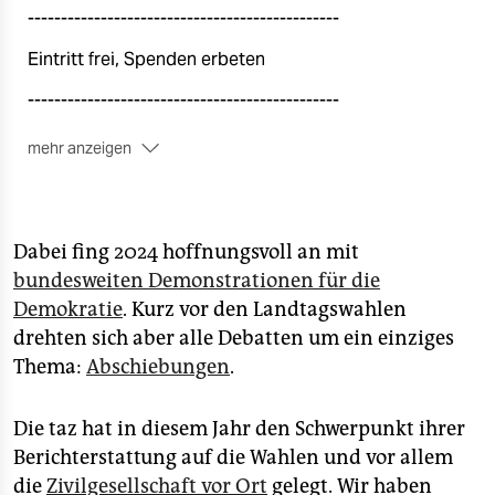
-----------------------------------------------
Eintritt frei, Spenden erbeten
-----------------------------------------------
mehr anzeigen
Platzreservierung erforderlich
Die Teilnahme ist nur mit einem im Voraus gebuchten
Ticket möglich. Wir bitten Sie daher um eine
Dabei fing 2024 hoffnungsvoll an mit
Anmeldung über das unten aufgeführte Ticket-Portal.
bundesweiten Demonstrationen für die
Die Plätze sind begrenzt, der Eintritt ist kostenlos.
Demokratie
. Kurz vor den Landtagswahlen
Die Kantinenveranstaltung wird live auf
YouTube
drehten sich aber alle Debatten um ein einziges
gestreamt.
Thema:
Abschiebungen
.
Die taz hat in diesem Jahr den Schwerpunkt ihrer
Berichterstattung auf die Wahlen und vor allem
die
Zivilgesellschaft vor Ort
gelegt. Wir haben