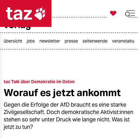

taz zahl ich
verlag

taz zahl ich
taz zahl ich
übersicht
jobs
newsletter
presse
seitenwende
veranstaltun
themen
politik
taz Talk über Demokratie im Osten
öko
Worauf es jetzt ankommt
gesellschaft
Gegen die Erfolge der AfD braucht es eine starke
kultur
Zivilgesellschaft. Doch demokratische Aktivist:innen
stehen so sehr unter Druck wie lange nicht. Was ist
sport
jetzt zu tun?