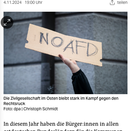
berlin
4.11.2024
19:00 Uhr
teilen
nord
wahrheit
verlag
verlag
veranstaltungen
shop
fragen & hilfe
unterstützen
Die Zivilgesellschaft im Osten bleibt stark im Kampf gegen den
Rechtsruck
Foto: dpa | Christoph Schmidt
abo
genossenschaft
In diesem Jahr haben die Bürger:innen in allen