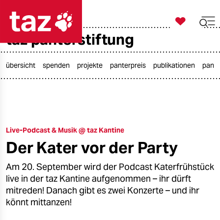

taz zahl ich
taz panterstiftung

taz zahl ich
taz zahl ich
übersicht
spenden
projekte
panterpreis
publikationen
pante
themen
politik
Live-Podcast & Musik @ taz Kantine
öko
Der Kater vor der Party
gesellschaft
Am 20. September wird der Podcast Katerfrühstück
kultur
live in der taz Kantine aufgenommen – ihr dürft
mitreden! Danach gibt es zwei Konzerte – und ihr
sport
könnt mittanzen!