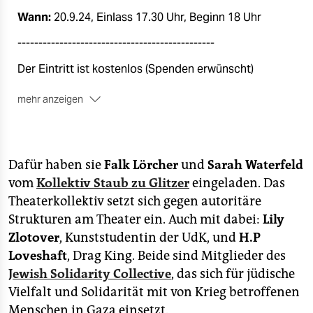
Wann:
20.9.24, Einlass 17.30 Uhr, Beginn 18 Uhr
-----------------------------------------------
Der Eintritt ist kostenlos (Spenden erwünscht)
mehr anzeigen
Die Teilnahme ist nur mit einem im Voraus gebuchten
Ticket möglich. Wir bitten Sie daher um eine
Anmeldung über das unten aufgeführte Ticket-Portal.
Dafür haben sie
Falk Lörcher
und
Sarah Waterfeld
vom
Kollektiv
Staub zu Glitzer
eingeladen. Das
Theaterkollektiv setzt sich gegen autoritäre
Strukturen am Theater ein. Auch mit dabei:
Lily
Zlotover
, Kunststudentin der UdK, und
H.P
Loveshaft
, Drag King. Beide sind Mitglieder des
Jewish Solidarity Collective
, das sich für jüdische
Vielfalt und Solidarität mit von Krieg betroffenen
Menschen in Gaza einsetzt.