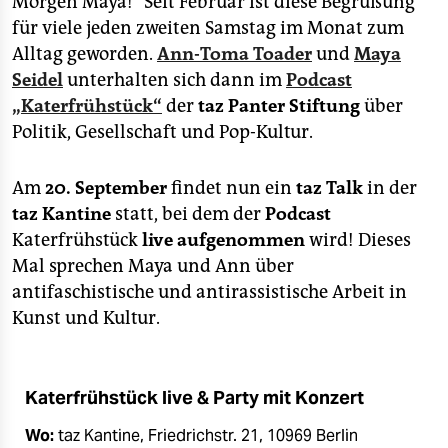
Morgen Maya!" Seit Februar ist diese Begrüßung
epaper login
für viele jeden zweiten Samstag im Monat zum
Alltag geworden.
Ann-Toma Toader
und
Maya
Seidel
unterhalten sich dann im
Podcast
„Katerfrühstück“
der
taz Panter Stiftung
über
Politik, Gesellschaft und Pop-Kultur.
Am
20. September
findet nun ein
taz Talk
in der
taz Kantine
statt, bei dem der
Podcast
Katerfrühstück
live aufgenommen
wird! Dieses
Mal sprechen Maya und Ann über
antifaschistische und antirassistische Arbeit in
Kunst und Kultur.
Katerfrühstück live & Party mit Konzert
Wo:
taz Kantine, Friedrichstr. 21, 10969 Berlin