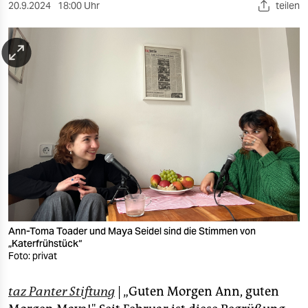
berlin
20.9.2024
18:00 Uhr
teilen
nord
wahrheit
verlag
verlag
veranstaltungen
shop
fragen & hilfe
unterstützen
Ann-Toma Toader und Maya Seidel sind die Stimmen von
„Katerfrühstück“
Foto: privat
abo
genossenschaft
taz Panter Stiftung
| „Guten Morgen Ann, guten