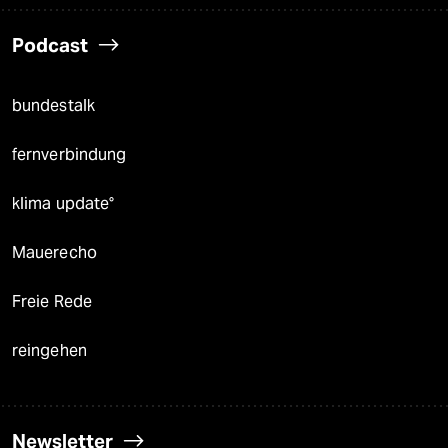
Podcast
bundestalk
fernverbindung
klima update°
Mauerecho
Freie Rede
reingehen
Newsletter