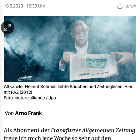
berlin
18.8.2023
16:39 Uhr
teilen
nord
wahrheit
verlag
verlag
veranstaltungen
shop
Altkanzler Helmut Schmidt liebte Rauchen und Zeitunglesen. Hier
fragen & hilfe
mit FAZ (2012)
Foto: picture alliance / dpa
unterstützen
Von
Arno Frank
abo
genossenschaft
Als Abonnent der
Frankfurter Allgemeinen Zeitung
freue ich mich jede Woche so sehr auf den