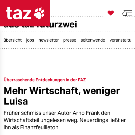

taz zahl ich
aus taz futurzwei

taz zahl ich
taz zahl ich
übersicht
jobs
newsletter
presse
seitenwende
veranstaltun
themen
politik
Überraschende Entdeckungen in der FAZ
öko
Mehr Wirtschaft, weniger
gesellschaft
Luisa
kultur
Früher schmiss unser Autor Arno Frank den
Wirtschaftsteil ungelesen weg. Neuerdings ließt er
sport
ihn als Finanzfeuilleton.