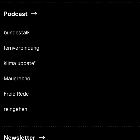
Podcast
bundestalk
fernverbindung
klima update°
Mauerecho
Freie Rede
reingehen
Newsletter